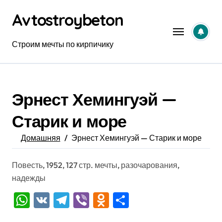
Перейти
Avtostroybeton
к
содержанию
Строим мечты по кирпичику
Эрнест Хемингуэй —
Старик и море
Домашняя
Эрнест Хемингуэй — Старик и море
Повесть, 1952, 127 стр. мечты, разочарования,
надежды
WhatsApp
VK
Telegram
Viber
Odnoklassniki
Отправить