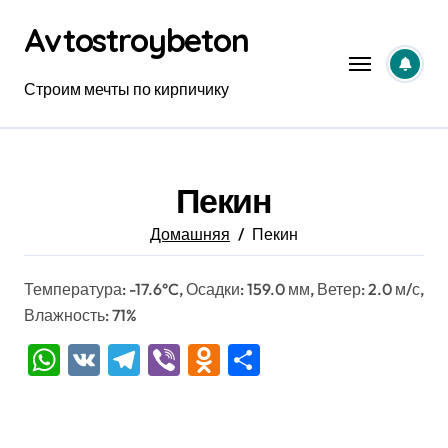
Перейти
Avtostroybeton
к
содержанию
Строим мечты по кирпичику
Пекин
Домашняя
Пекин
Температура: -17.6°C, Осадки: 159.0 мм, Ветер: 2.0 м/с,
Влажность: 71%
WhatsApp
VK
Telegram
Viber
Odnoklassniki
Отправить