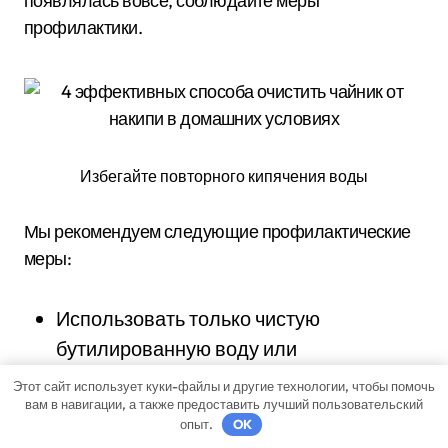
появлялась вовсе, соблюдайте меры
профилактики.
Избегайте повторного кипячения воды
Мы рекомендуем следующие профилактические
меры:
Использовать только чистую
бутилированную воду или
водопроводную воду, пропущенную
Этот сайт использует куки-файлы и другие технологии, чтобы помочь
вам в навигации, а также предоставить лучший пользовательский
через фильтр.
опыт.
OK
Не кипятите воду несколько раз —