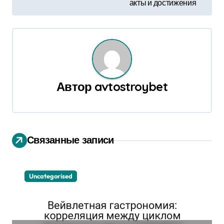
и
акты и достижения
г
а
ц
и
Автор
avtostroybet
я
п
Связанные записи
о
з
Uncategorised
а
п