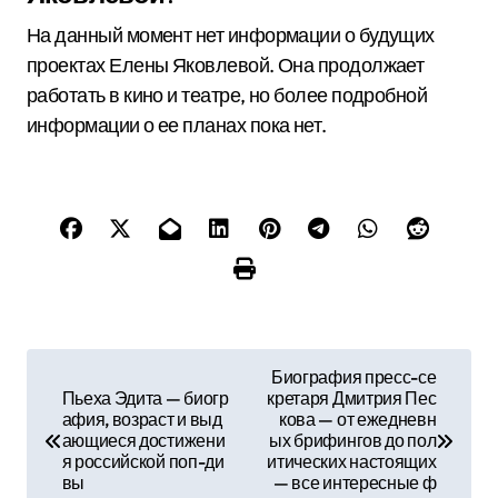
На данный момент нет информации о будущих
проектах Елены Яковлевой. Она продолжает
работать в кино и театре, но более подробной
информации о ее планах пока нет.
Н
Биография пресс-се
Пьеха Эдита — биогр
кретаря Дмитрия Пес
а
афия, возраст и выд
кова — от ежедневн
ающиеся достижени
ых брифингов до пол
в
я российской поп-ди
итических настоящих
вы
— все интересные ф