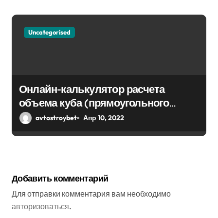
Uncategorised
Онлайн-калькулятор расчета
объема куба (прямоугольного
парралепипеда)
avtostroybet
Апр 10, 2022
Добавить комментарий
Для отправки комментария вам необходимо
авторизоваться
.