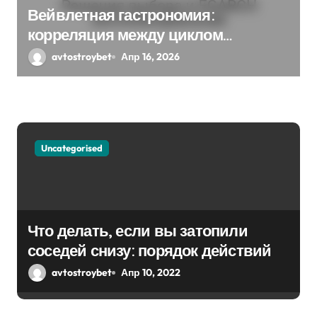
и
Вейвлетная гастрономия:
с
корреляция между циклом
Решения выбора и EGARCH
avtostroybet
Апр 16, 2026
я
экспоненциальная
м
Uncategorised
Что делать, если вы затопили
соседей снизу: порядок действий
avtostroybet
Апр 10, 2022