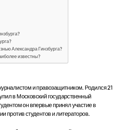
инзбурга?
урга?
изнью Александра Гинзбурга?
аиболее известны?
журналистом и правозащитником. Родился 21
ступил в Московский государственный
тудентом он впервые принял участие в
ии против студентов и литераторов.