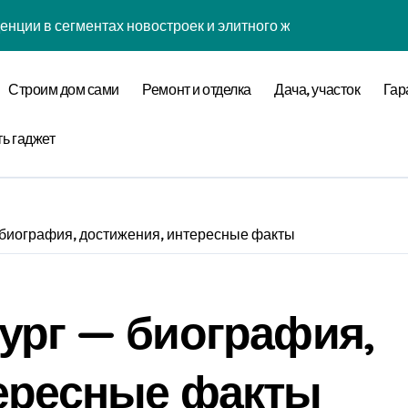
енции в сегментах новостроек и элитного жилья
нова современной бизнес-стратегии
Строим дом сами
Ремонт и отделка
Дача, участок
Гар
годинской улице 24
оставщика металлопроката
ть гаджет
ремнеземистого огнеупорного картона МКРК-500
 биография, достижения, интересные факты
кса бизнес-класса у метро Павелецкая
ки и инженерных систем элитных квартир в центре города
ург — биография,
логий для современного загородного строительства
 центров и сервисных станций на крупных проспектах
тересные факты