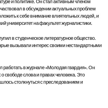
атуре и политике. Он стал активным членом
участвовал в обсуждении актуальных проблем
положить к себе внимание влиятельных людей, и
кий университет на факультет журналистики.
ступил в студенческое литературное общество.
которые вызывали интерес своими нестандартными
ал работать в журнале «Молодая гвардия». Он
 о свободе слова и правах человека. Это
ишлось столкнуться с преследованием и