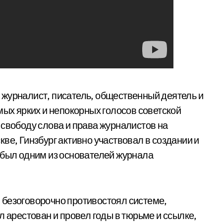
 журналист, писатель, общественный деятель и
мых ярких и непокорных голосов советской
 свободу слова и права журналистов на
ве, Гинзбург активно участвовал в создании и
 был одним из основателей журнала
 безоговорочно противостоял системе,
л арестован и провел годы в тюрьме и ссылке,