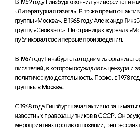
В 1959 году Гинзбург окончил университет и н
«Литературная газета». В то же время он акт
группы «Москва». В 1965 году Александр Гин
группу «Сноваэто». На страницах журнала «Мо
публиковал свои первые произведения.
В 1967 году Гинзбург стал одним из организат
писателей, в котором осуждалась цензура и з
политическую деятельность. Позже, в 1978 го
группы» в Москве.
С 1968 года Гинзбург начал активно занимать
известных правозащитников в СССР. Он осуж
мероприятиях против оппозиции, репрессиях 