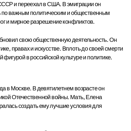
 СССР и переехал в США. В эмиграции он
ь по важным политическим и общественным
лог и мирное разрешение конфликтов.
зобновил свою общественную деятельность. Он
ике, правах и искусстве. Вплоть до своей смерти
й фигурой в российской культуре и политике.
ода в Москве. В девятилетнем возрасте он
ликой Отечественной войны. Мать, Елена
ралась создать ему лучшие условия для