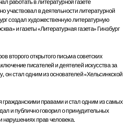
ачал работать в литературной газете
ивно участвовал в деятельности литературной
збург создал художественную литературную
сква» и газеты «Литературная газета» Гинзбург
оров второго открытого письма советских
аключение писателей и деятелей искусства за
ду, он стал одним из основателей «Хельсинкской
ся гражданскими правами и стал одним из самых
дал и публично говорил о принудительных
и нарушениях прав человека.