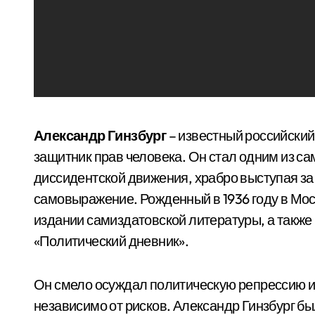
Александр Гинзбург
– известный российский
защитник прав человека. Он стал одним из са
диссидентской движения, храбро выступая за
самовыражение. Рожденный в 1936 году в Моск
издании самиздатовской литературы, а также
«Политический дневник».
Он смело осуждал политическую репрессию и
независимо от рисков. Александр Гинзбург бы