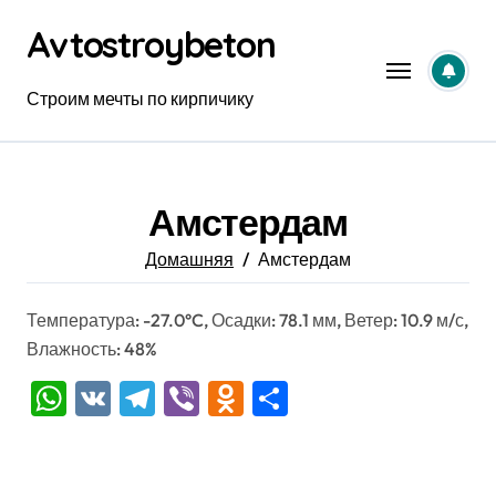
Перейти
Avtostroybeton
к
содержанию
Строим мечты по кирпичику
Амстердам
Домашняя
Амстердам
Температура: -27.0°C, Осадки: 78.1 мм, Ветер: 10.9 м/с,
Влажность: 48%
WhatsApp
VK
Telegram
Viber
Odnoklassniki
Отправить