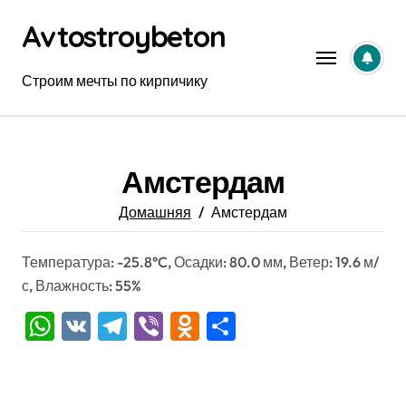
Перейти
Avtostroybeton
к
содержанию
Строим мечты по кирпичику
Амстердам
Домашняя
Амстердам
Температура: -25.8°C, Осадки: 80.0 мм, Ветер: 19.6 м/
с, Влажность: 55%
WhatsApp
VK
Telegram
Viber
Odnoklassniki
Отправить