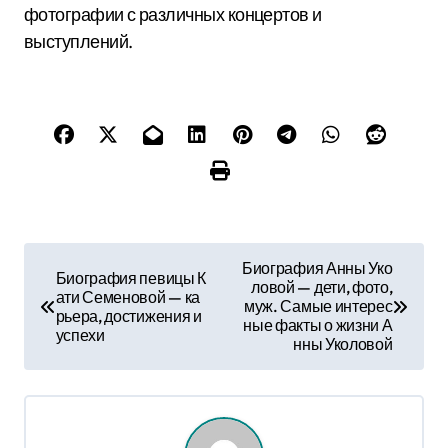
фотографии с различных концертов и
выступлений.
Н
Биография Анны Уко
Биография певицы К
ловой — дети, фото,
а
ати Семеновой — ка
муж. Самые интерес
рьера, достижения и
ные факты о жизни А
в
успехи
нны Уколовой
и
г