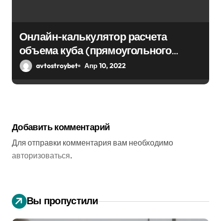
Онлайн-калькулятор расчета
объема куба (прямоугольного
парралепипеда)
avtostroybet
Апр 10, 2022
Добавить комментарий
Для отправки комментария вам необходимо
авторизоваться
.
Вы пропустили