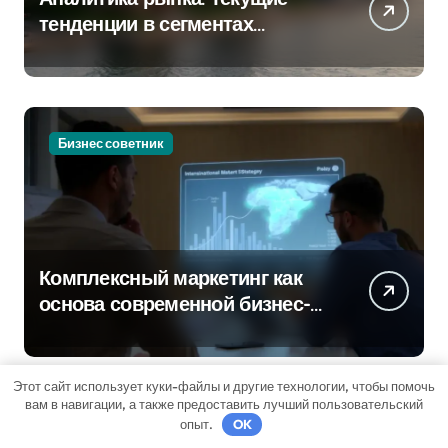
тенденции в сегментах
новостроек и элитного жилья
Бизнес советник
Комплексный маркетинг как
основа современной бизнес-
стратегии
Этот сайт использует куки-файлы и другие технологии, чтобы помочь
вам в навигации, а также предоставить лучший пользовательский
Гараж и авто
опыт.
OK