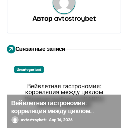
а
ц
Автор
avtostroybet
и
я
Связанные записи
п
о
Uncategorised
з
а
п
Вейвлетная гастрономия:
и
корреляция между циклом
Решения выбора и EGARCH
с
avtostroybet
Апр 16, 2026
экспоненциальная