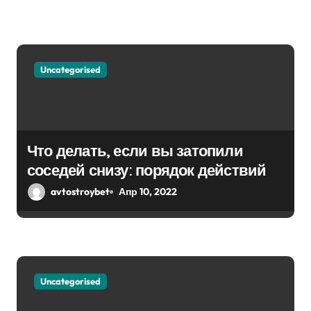
я
м
Uncategorised
Что делать, если вы затопили
соседей снизу: порядок действий
avtostroybet
Апр 10, 2022
Uncategorised