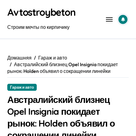
Перейти
Avtostroybeton
к
содержанию
Строим мечты по кирпичику
Домашняя
Гараж и авто
Австралийский близнец Opel Insignia покидает
рынок: Holden объявил о сокращении линейки
Гараж и авто
Австралийский близнец
Opel Insignia покидает
рынок: Holden объявил о
сокращении линейки