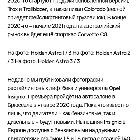
2020-го стартуют продажи обновлённой версии),
Trax и Trailblazer, а также пикап Colorado (весной
приедет фейслифтинговый грузовичок). В конце
2020-го – начале 2021 года на австралийский
рынок выйдет ещё спорткар Corvette С8.
На фото: Holden Astra
1
/ 3 На фото: Holden Astra
2
/ 3 На фото: Holden Astra
3
/ 3
Недавно мы публиковали фотографии
рестайлинговых лифтбека и универсала Opel
Insignia. Премьера пройдёт на автосалоне в
Брюсселе в январе 2020 года. Пока что известно
лишь, что двигатели – как бензиновые, так и
дизельные – будут новыми. Нынешняя Insignia в
Европе доступна с бензиновыми наддувными
двигателями объёмом 1,5 и 1,6 литра с отдачей 140,