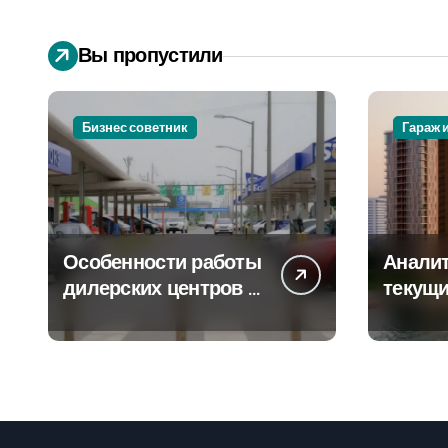
Вы пропустили
Бизнес советник
Гараж 
Особенности работы
Аналит
дилерских центров и
текущи
сервисных станций
сегмен
на крупных
новост
проспектах
элитно