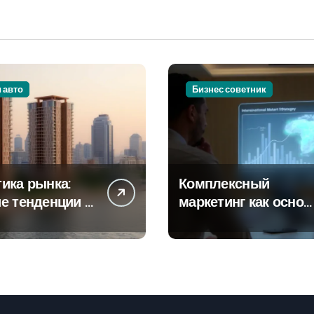
и авто
Бизнес советник
ика рынка:
Комплексный
е тенденции в
маркетинг как основ
тах
современной бизнес
роек и
стратегии
го жилья