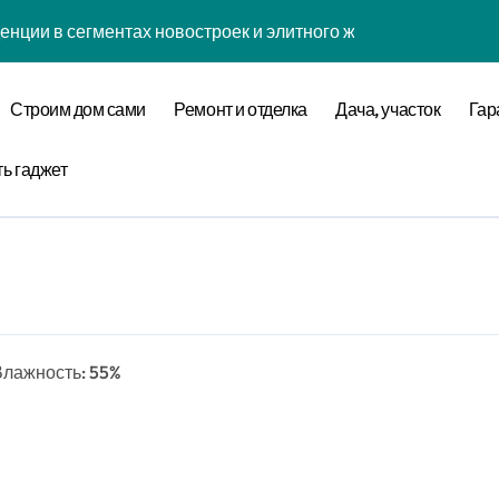
енции в сегментах новостроек и элитного жилья
нова современной бизнес-стратегии
Строим дом сами
Ремонт и отделка
Дача, участок
Гар
годинской улице 24
оставщика металлопроката
ть гаджет
ремнеземистого огнеупорного картона МКРК-500
кса бизнес-класса у метро Павелецкая
ки и инженерных систем элитных квартир в центре города
 Влажность: 55%
логий для современного загородного строительства
 центров и сервисных станций на крупных проспектах