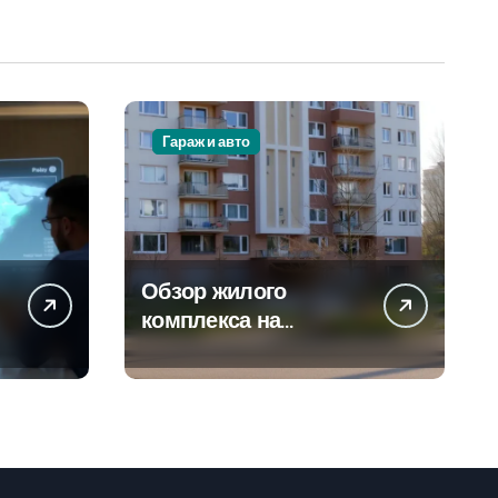
Гараж и авто
Обзор жилого
а
комплекса на
-
Погодинской улице
24