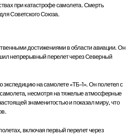
ствах при катастрофе самолета. Смерть
для Советского Союза.
твенными достижениями в области авиации. Он
ршил непрерывный перелет через Северный
ю экспедицию на самолете «ТБ-1». Он полетел с
и самолета, несмотря на тяжелые атмосферные
настоящей знаменитостью и показал миру, что
ов.
полетах, включая первый перелет через