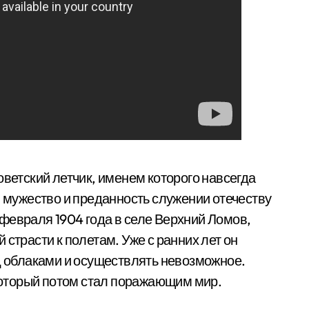
ветский летчик, именем которого навсегда
, мужество и преданность служении отечеству
февраля 1904 года в селе Верхний Ломов,
страсти к полетам. Уже с ранних лет он
ад облаками и осуществлять невозможное.
 который потом стал поражающим мир.