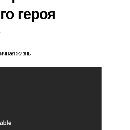
го героя
т