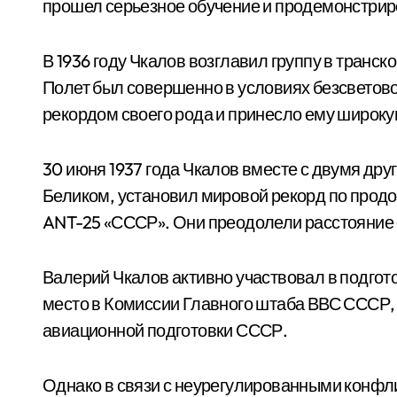
прошел серьезное обучение и продемонстрир
В 1936 году Чкалов возглавил группу в транс
Полет был совершенно в условиях безсветовог
рекордом своего рода и принесло ему широку
30 июня 1937 года Чкалов вместе с двумя друг
Беликом, установил мировой рекорд по продо
ANT-25 «СССР». Они преодолели расстояние с
Валерий Чкалов активно участвовал в подгото
место в Комиссии Главного штаба ВВС СССР,
авиационной подготовки СССР.
Однако в связи с неурегулированными конфли