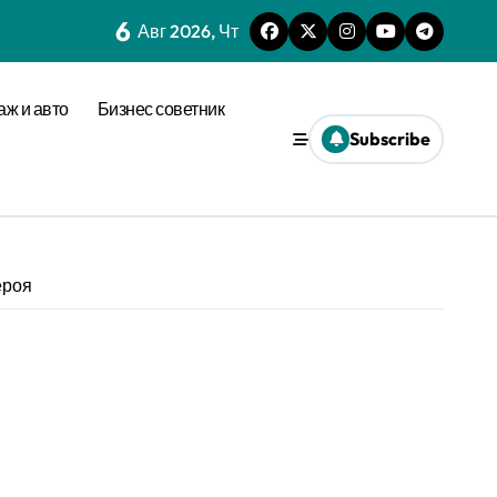
6
Авг 2026, Чт
аж и авто
Бизнес советник
Subscribe
ероя