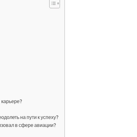
 карьере?
долеть на пути к успеху?
изовал в сфере авиации?