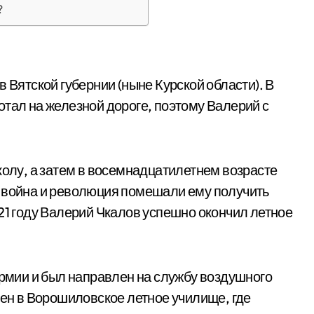
?
 Вятской губернии (ныне Курской области). В
отал на железной дороге, поэтому Валерий с
колу, а затем в восемнадцатилетнем возрасте
я война и революция помешали ему получить
21 году Валерий Чкалов успешно окончил летное
Армии и был направлен на службу воздушного
лен в Ворошиловское летное училище, где