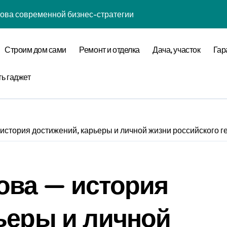
нова современной бизнес-стратегии
годинской улице 24
Строим дом сами
Ремонт и отделка
Дача, участок
Гар
оставщика металлопроката
ть гаджет
ремнеземистого огнеупорного картона МКРК-500
кса бизнес-класса у метро Павелецкая
стория достижений, карьеры и личной жизни российского г
ки и инженерных систем элитных квартир в центре города
логий для современного загородного строительства
ова — история
на рейс Бишкек – Москва
енции в сегментах новостроек и элитного жилья
ьеры и личной