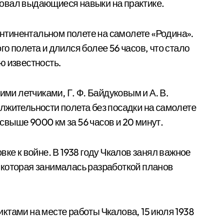
овал выдающиеся навыки на практике.
континентальном полете на самолете «Родина».
о полета и длился более 56 часов, что стало
ю известность.
ими летчиками, Г. Ф. Байдуковым и А. В.
лжительности полета без посадки на самолете
выше 9000 км за 56 часов и 20 минут.
вке к войне. В 1938 году Чкалов занял важное
 которая занималась разработкой планов
ктами на месте работы Чкалова, 15 июля 1938