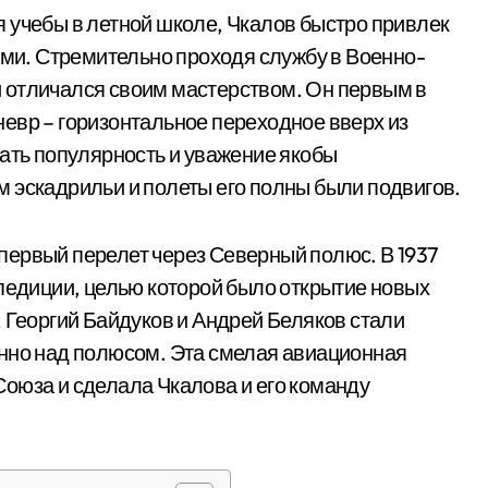
 учебы в летной школе, Чкалов быстро привлек
и. Стремительно проходя службу в Военно-
 отличался своим мастерством. Он первым в
евр – горизонтальное переходное вверх из
вать популярность и уважение якобы
 эскадрильи и полеты его полны были подвигов.
первый перелет через Северный полюс. В 1937
спедиции, целью которой было открытие новых
 Георгий Байдуков и Андрей Беляков стали
енно над полюсом. Эта смелая авиационная
оюза и сделала Чкалова и его команду