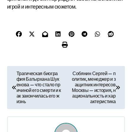
игрой и интересным сюжетом.
Н
Трагическая биогра
Собянин Сергей — п
фия Батырхана Шук
олитик, менеджер и з
а
енова — что стало пр
ащитник интересов
ичиной его смерти и к
Москвы — история, н
в
ак закончилась его ж
ациональность и хар
изнь
актеристика
и
г