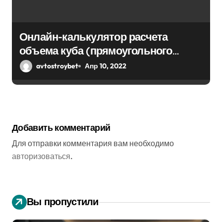
Онлайн-калькулятор расчета
объема куба (прямоугольного
парралепипеда)
avtostroybet
Апр 10, 2022
Добавить комментарий
Для отправки комментария вам необходимо
авторизоваться
.
Вы пропустили