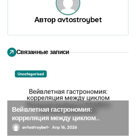
а
ц
Автор
avtostroybet
и
я
п
Связанные записи
о
з
Uncategorised
а
п
Вейвлетная гастрономия:
и
корреляция между циклом
с
Решения выбора и EGARCH
avtostroybet
Апр 16, 2026
экспоненциальная