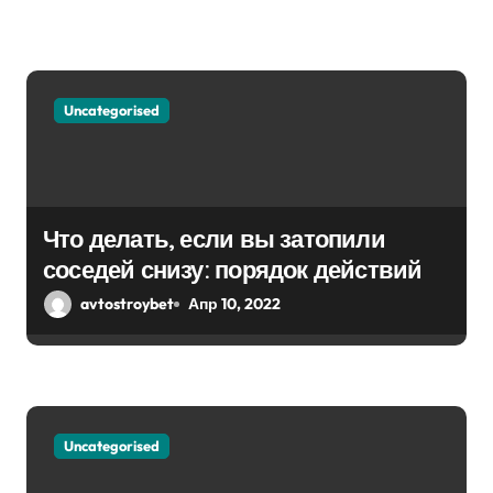
я
м
Uncategorised
Что делать, если вы затопили
соседей снизу: порядок действий
avtostroybet
Апр 10, 2022
Uncategorised