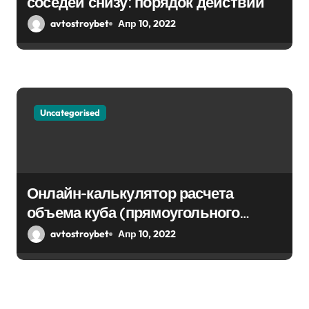
соседей снизу: порядок действий
avtostroybet
Апр 10, 2022
Uncategorised
Онлайн-калькулятор расчета
объема куба (прямоугольного
парралепипеда)
avtostroybet
Апр 10, 2022