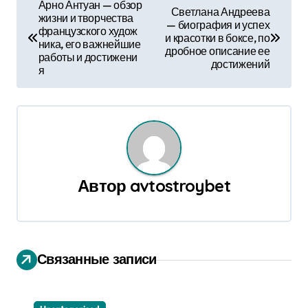
Н
Арно Антуан — обзор
Светлана Андреева
жизни и творчества
а
— биография и успех
французского худож
и красотки в боксе, по
ника, его важнейшие
в
дробное описание ее
работы и достижени
достижений
я
и
г
а
ц
Автор
avtostroybet
и
я
п
Связанные записи
о