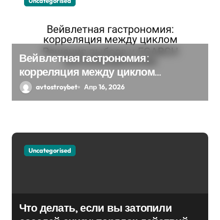
з
Uncategorised
а
п
Вейвлетная гастрономия:
и
корреляция между циклом
с
Решения выбора и EGARCH
avtostroybet
Апр 16, 2026
экспоненциальная
я
м
Uncategorised
Что делать, если вы затопили