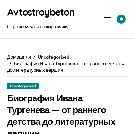
Перейти
Avtostroybeton
к
содержанию
Строим мечты по кирпичику
Домашняя
Uncategorised
Биография Ивана Тургенева — от раннего детства
до литературных вершин
Uncategorised
Биография Ивана
Тургенева — от раннего
детства до литературных
вершин