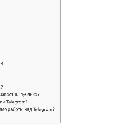
ии
m?
известны публике?
ии Telegram?
мо работы над Telegram?