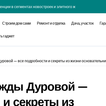
енции в сегментах новостроек и элитного жилья
нова современной бизнес-стратегии
Строим дом сами
Ремонт и отделка
Дача, участок
Гар
годинской улице 24
оставщика металлопроката
ть гаджет
ремнеземистого огнеупорного картона МКРК-500
ровой — все подробности и секреты из жизни основательн
кса бизнес-класса у метро Павелецкая
ки и инженерных систем элитных квартир в центре города
жды Дуровой —
логий для современного загородного строительства
 центров и сервисных станций на крупных проспектах
 и секреты из