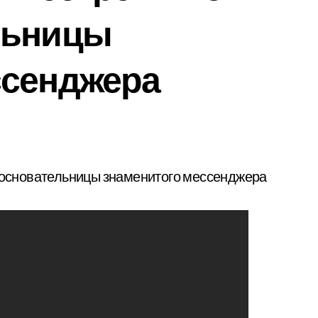
льницы
ссенджера