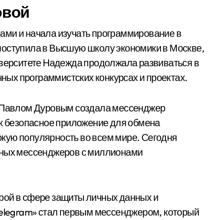
овой
ами и начала изучать программирование в
поступила в Высшую школу экономики в Москве,
иверситете Надежда продолжала развиваться в
чных программистских конкурсах и проектах.
м Павлом Дуровым создала мессенджер
ак безопасное приложение для обмена
кую популярность во всем мире. Сегодня
рных мессенджеров с миллионами
рой в сфере защиты личных данных и
Telegram» стал первым мессенджером, который