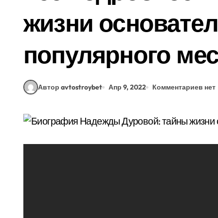
жизни основате
популярного ме
Автор avtostroybet
Апр 9, 2022
Комментариев нет