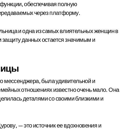
 функции, обеспечивая полную
ередаваемых через платформу.
ьница и одна из самых влиятельных женщин в
и защиту данных остается значимым и
ницы
о мессенджера, была удивительной и
семейных отношениях известно очень мало. Она
делилась деталями со своими близкими и
урову, — это источник ее вдохновения и