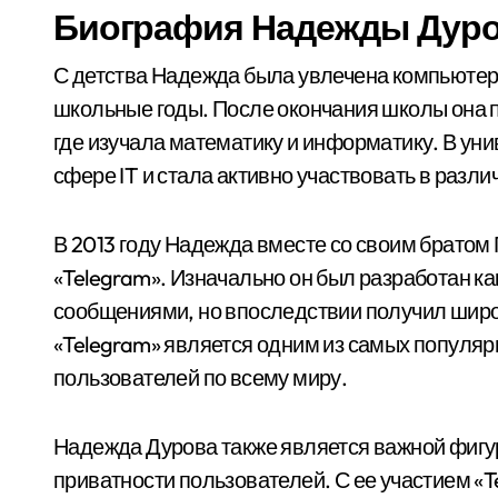
Биография Надежды Дур
С детства Надежда была увлечена компьютер
школьные годы. После окончания школы она 
где изучала математику и информатику. В ун
сфере IT и стала активно участвовать в разли
В 2013 году Надежда вместе со своим брато
«Telegram». Изначально он был разработан к
сообщениями, но впоследствии получил широ
«Telegram» является одним из самых популя
пользователей по всему миру.
Надежда Дурова также является важной фигу
приватности пользователей. С ее участием «