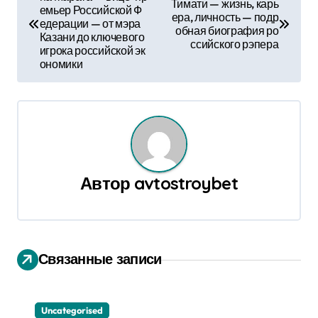
а
Тимати — жизнь, карь
емьер Российской Ф
ера, личность — подр
едерации — от мэра
в
обная биография ро
Казани до ключевого
ссийского рэпера
игрока российской эк
и
ономики
г
а
ц
и
Автор
avtostroybet
я
п
Связанные записи
о
з
Uncategorised