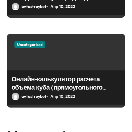
avtostroybet
Апр 10, 2022
Uncategorised
Онлайн-калькулятор расчета
объема куба (прямоугольного
парралепипеда)
avtostroybet
Апр 10, 2022