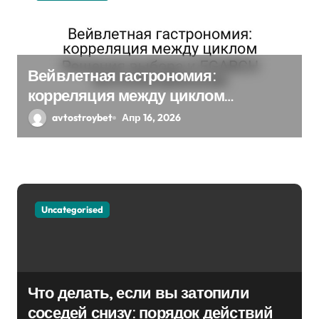
а
п
и
Вейвлетная гастрономия:
с
корреляция между циклом
Решения выбора и EGARCH
avtostroybet
Апр 16, 2026
я
экспоненциальная
м
Uncategorised
Что делать, если вы затопили
соседей снизу: порядок действий