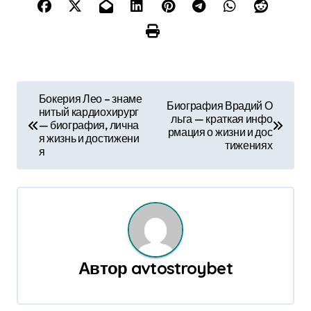
Н
Бокерия Лео – знаме
Биография Врадий О
нитый кардиохирург
а
льга — краткая инфо
— биография, лична
рмация о жизни и дос
я жизнь и достижени
в
тижениях
я
и
г
а
ц
Автор
avtostroybet
и