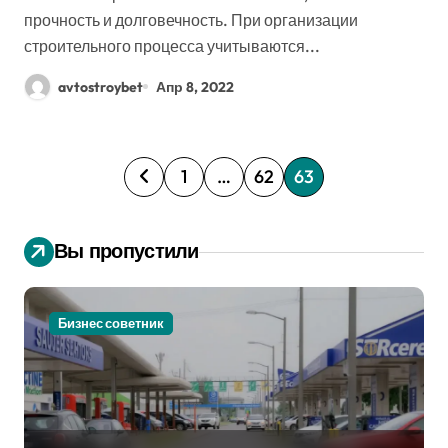
прочность и долговечность. При организации
строительного процесса учитываются...
avtostroybet
Апр 8, 2022
П
1
…
62
63
а
Вы пропустили
г
и
Бизнес советник
н
а
ц