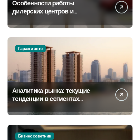
и
Особенности работы
дилерских центров и
я
сервисных станций на
крупных проспектах
з
а
Гараж и авто
п
и
с
Аналитика рынка: текущие
е
тенденции в сегментах
й
новостроек и элитного жилья
Бизнес советник