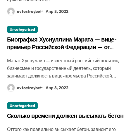
avtostroybet
Апр 8, 2022
Uncategorised
Биография Хуснуллина Марата — вице-
премьер Российской Федерации — от
мэра Казани до ключевого игрока
Марат Хуснуллин — известный российский политик,
российской экономики
бизнесмен и государственный деятель, который
занимает должность вице-премьера Российской...
avtostroybet
Апр 8, 2022
Uncategorised
Сколько времени должен высыхать бетон
Оттого как правильно высыхает бетон, зависит его