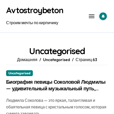
Перейти
Avtostroybeton
к
содержанию
Строим мечты по кирпичику
Uncategorised
Домашняя
Uncategorised
Страниц 63
Uncategorised
Биография певицы Соколовой Людмилы
— удивительный музыкальный путь,
яркие достижения и интересные факты о
Людмила Соколова — это яркая, талантливая и
её жизни!
обаятельная певица с кристальным голосом, которая
сумела завоевать...