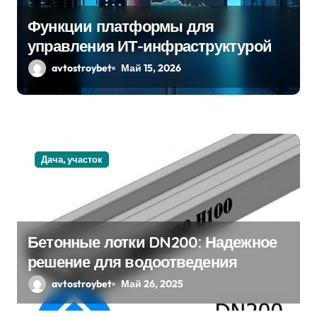
а
Функции платформы для
п
управления ИТ-инфраструктурой
и
avtostroybet
Май 15, 2026
с
я
м
Дача, участок
Бетонные лотки DN200: Надежное
решение для водоотведения
avtostroybet
Май 26, 2025