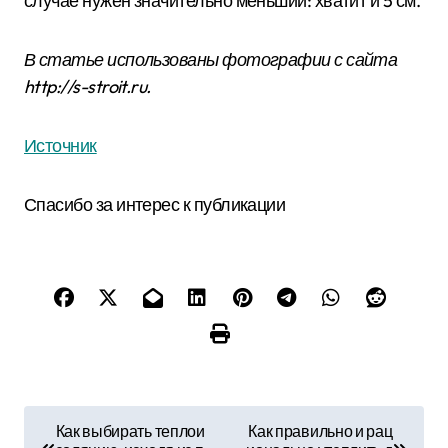
случае нужен значительно меньший: хватит и 5 см.
В статье использованы фотографии с сайта
http://s-stroit.ru
.
Источник
Спасибо за интерес к публикации
Н
Как выбирать теплои
Как правильно и рац