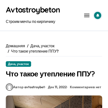
Перейти
Avtostroybeton
к
содержанию
Строим мечты по кирпичику
Домашняя
Дача, участок
Что такое утепление ППУ?
Дача, участок
Что такое утепление ППУ?
Автор avtostroybet
Дек 11, 2022
Комментариев нет