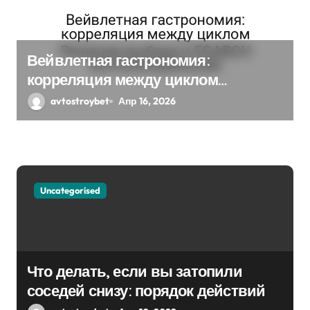
а
п
Вейвлетная гастрономия:
и
корреляция между циклом
Решения выбора и EGARCH
с
avtostroybet
Апр 16, 2026
экспоненциальная
я
м
Uncategorised
Что делать, если вы затопили
соседей снизу: порядок действий