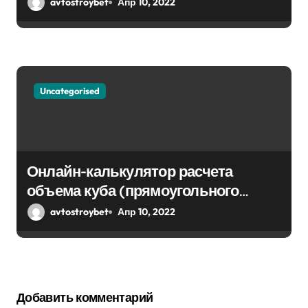
avtostroybet
Апр 10, 2022
Uncategorised
Онлайн-калькулятор расчета
объема куба (прямоугольного
парралепипеда)
avtostroybet
Апр 10, 2022
Добавить комментарий