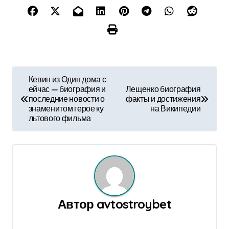
Н
Кевин из Один дома с
ейчас — биография и
Лещенко биография
а
последние новости о
факты и достижения
знаменитом герое ку
на Википедии
в
льтового фильма
и
г
а
ц
Автор
avtostroybet
и