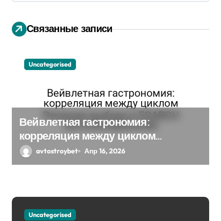
я
Связанные записи
п
о
Uncategorised
з
а
п
Вейвлетная гастрономия:
и
корреляция между циклом
Решения выбора и EGARCH
с
avtostroybet
Апр 16, 2026
экспоненциальная
я
м
Uncategorised