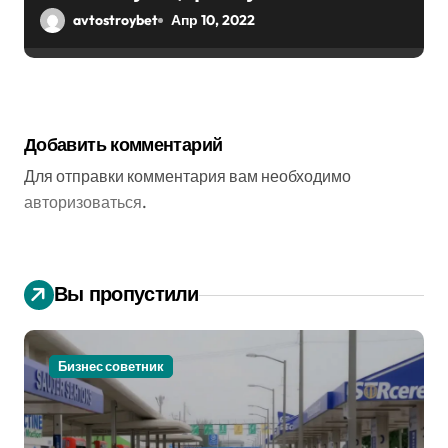
парралепипеда)
avtostroybet
Апр 10, 2022
Добавить комментарий
Для отправки комментария вам необходимо
авторизоваться
.
Вы пропустили
Бизнес советник