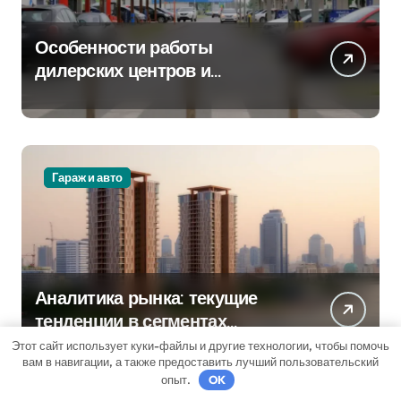
Особенности работы
дилерских центров и
сервисных станций на
крупных проспектах
Гараж и авто
Аналитика рынка: текущие
тенденции в сегментах
новостроек и элитного жилья
Этот сайт использует куки-файлы и другие технологии, чтобы помочь
вам в навигации, а также предоставить лучший пользовательский
опыт.
OK