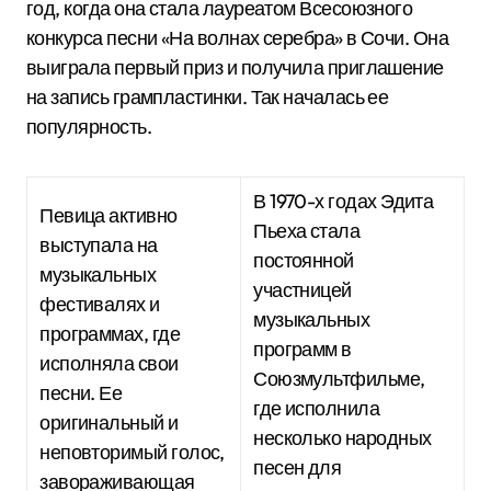
год, когда она стала лауреатом Всесоюзного
конкурса песни «На волнах серебра» в Сочи. Она
выиграла первый приз и получила приглашение
на запись грампластинки. Так началась ее
популярность.
В 1970-х годах Эдита
Певица активно
Пьеха стала
выступала на
постоянной
музыкальных
участницей
фестивалях и
музыкальных
программах, где
программ в
исполняла свои
Союзмультфильме,
песни. Ее
где исполнила
оригинальный и
несколько народных
неповторимый голос,
песен для
завораживающая