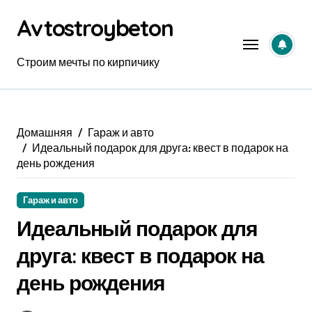
Перейти
Avtostroybeton
к
содержанию
Строим мечты по кирпичику
Домашняя
Гараж и авто
Идеальный подарок для друга: квест в подарок на
день рождения
Гараж и авто
Идеальный подарок для
друга: квест в подарок на
день рождения