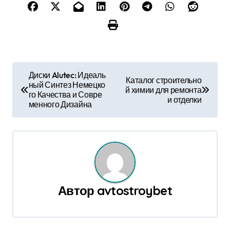
Н
Диски Alutec: Идеаль
Каталог строительно
ный Синтез Немецко
а
й химии для ремонта
го Качества и Совре
и отделки
менного Дизайна
в
и
г
а
Автор
avtostroybet
ц
и