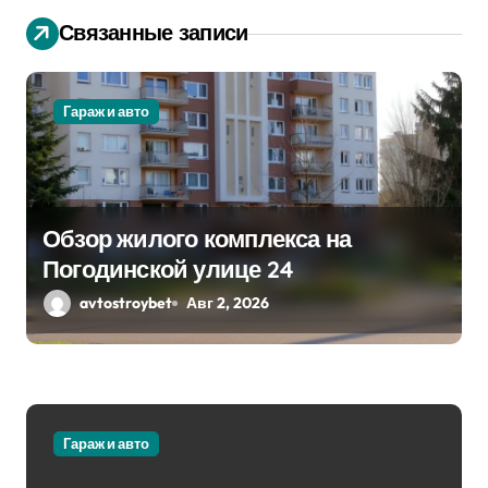
я
Связанные записи
п
о
Гараж и авто
з
а
п
Обзор жилого комплекса на
Погодинской улице 24
и
avtostroybet
Авг 2, 2026
с
я
м
Гараж и авто