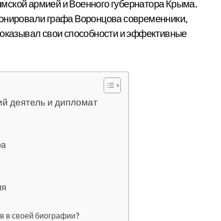
мской армией и Военного губернатора Крыма.
ионировали графа Воронцова современники,
доказывал свои способности и эффективные
й деятель и дипломат
ра
ия
в в своей биографии?