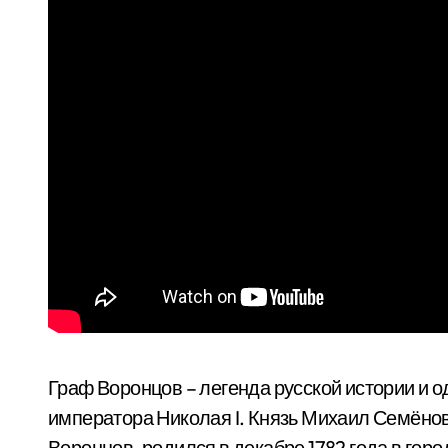
Граф Воронцов – легенда русской истории и 
императора Николая I. Князь Михаил Семёнов
Воронцов, родился в декабре 1782 года в гор