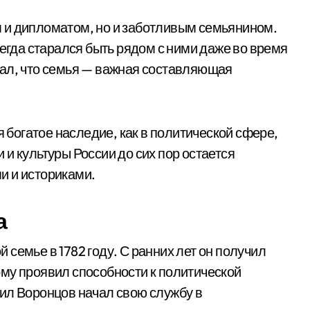
 и дипломатом, но и заботливым семьянином.
сегда старался быть рядом с ними даже во время
гал, что семья — важная составляющая
я богатое наследие, как в политической сфере,
и и культуры России до сих пор остается
и и историками.
а
семье в 1782 году. С ранних лет он получил
му проявил способности к политической
ил Воронцов начал свою службу в