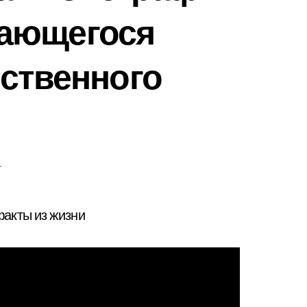
ающегося
рственного
т