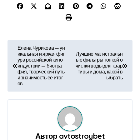
Н
Елена Чурикова — ун
икальная и яркая фиг
Лучшие магистральн
а
ура российской кино
ые фильтры тонкой о
индустрии — биогра
чистки воды для квар
в
фия, творческий путь
тиры и дома, какой в
и значимость ее итог
ыбрать
и
ов
г
а
ц
и
Автор
avtostroybet