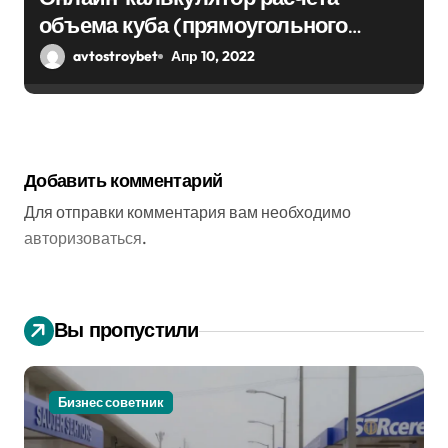
объема куба (прямоугольного
парралепипеда)
avtostroybet
Апр 10, 2022
Добавить комментарий
Для отправки комментария вам необходимо
авторизоваться
.
Вы пропустили
Бизнес советник