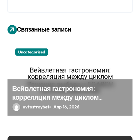
я
п
Связанные записи
о
з
Uncategorised
а
п
и
Вейвлетная гастрономия:
с
корреляция между циклом
Решения выбора и EGARCH
avtostroybet
Апр 16, 2026
я
экспоненциальная
м