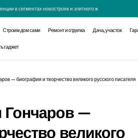
енции в сегментах новостроек и элитного жилья
нова современной бизнес-стратегии
Строим дом сами
Ремонт и отделка
Дача, участок
Гар
годинской улице 24
оставщика металлопроката
ть гаджет
ремнеземистого огнеупорного картона МКРК-500
ров — биография и творчество великого русского писателя
кса бизнес-класса у метро Павелецкая
ки и инженерных систем элитных квартир в центре города
ч Гончаров —
логий для современного загородного строительства
 центров и сервисных станций на крупных проспектах
рчество великого