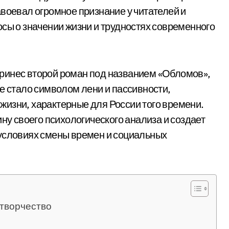
авоевал огромное признание у читателей и
осы о значении жизни и трудностях современного
ринес второй роман под названием «Обломов»,
е стало символом лени и пассивности,
изни, характерные для России того времени.
ину своего психологического анализа и создает
 условиях смены времен и социальных
 творчество