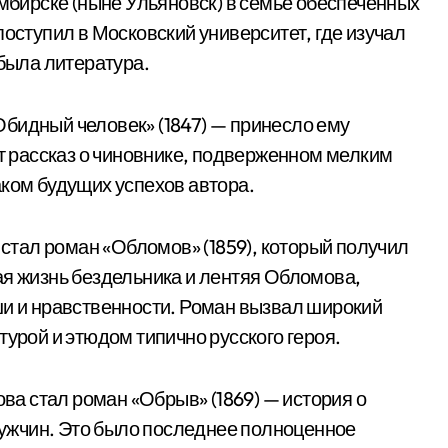
имбирске (ныне Ульяновск) в семье обеспеченных
поступил в Московский университет, где изучал
 была литература.
бидный человек» (1847) — принесло ему
от рассказ о чиновнике, подверженном мелким
аком будущих успехов автора.
тал роман «Обломов» (1859), который получил
ая жизнь бездельника и лентяя Обломова,
ши и нравственности. Роман вызвал широкий
турой и этюдом типично русского героя.
а стал роман «Обрыв» (1869) — история о
ужчин. Это было последнее полноценное