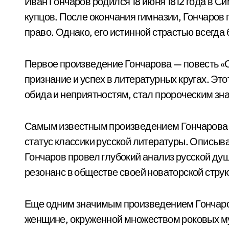
Иван Гончаров родился 18 июня 1812 года в С
купцов. После окончания гимназии, Гончаров 
право. Однако, его истинной страстью всегда
Первое произведение Гончарова — повесть «О
признание и успех в литературных кругах. Эт
обида и неприятностям, стал пророческим зн
Самым известным произведением Гончарова с
статус классики русской литературы. Описыв
Гончаров провел глубокий анализ русской ду
резонанс в обществе своей новаторской струк
Еще одним значимым произведением Гончаров
женщине, окруженной множеством роковых м