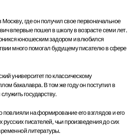
в Москву, где он получил свое первоначальное
вич впервые пошел в школу в возрасте семи лет.
проникся юношеским задором и влюбился
ствии много помогал будущему писателю в сфере
ский университет по классическому
ом бакалавра. В том же году он поступил в
служить государству.
о повлияли на формирование его взглядов и его
х русских писателей, чьи произведения до сих
временной литературы.