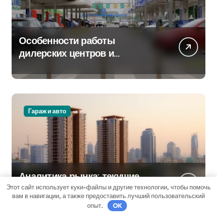
Особенности работы
дилерских центров и
сервисных станций на
крупных проспектах
Гараж и авто
Аналитика рынка: текущие
тенденции в сегментах
Этот сайт использует куки-файлы и другие технологии, чтобы помочь
вам в навигации, а также предоставить лучший пользовательский
новостроек и элитного жилья
опыт.
OK