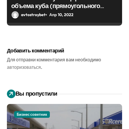
объема куба (прямоугольного
парралепипеда)
avtostroybet
Апр 10, 2022
Добавить комментарий
Для отправки комментария вам необходимо
авторизоваться
.
Вы пропустили
Бизнес советник