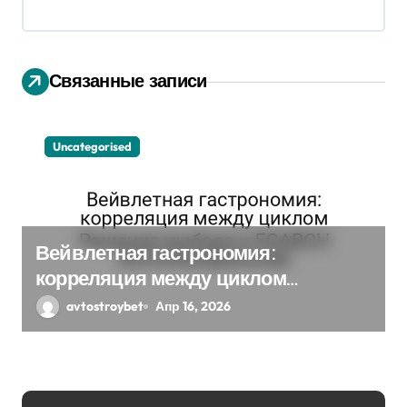
я
п
Связанные записи
о
з
Uncategorised
а
п
и
Вейвлетная гастрономия:
с
корреляция между циклом
Решения выбора и EGARCH
avtostroybet
Апр 16, 2026
я
экспоненциальная
м