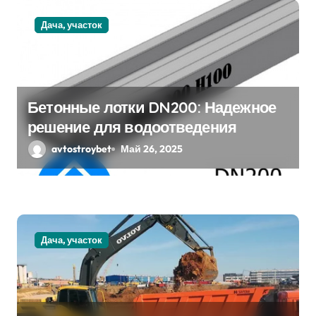
м
Дача, участок
Бетонные лотки DN200: Надежное
решение для водоотведения
avtostroybet
Май 26, 2025
Дача, участок