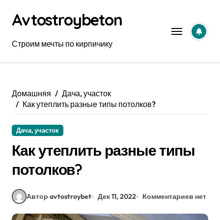
Перейти
Avtostroybeton
к
содержанию
Строим мечты по кирпичику
Домашняя
Дача, участок
Как утеплить разные типы потолков?
Дача, участок
Как утеплить разные типы
потолков?
Автор avtostroybet
Дек 11, 2022
Комментариев нет