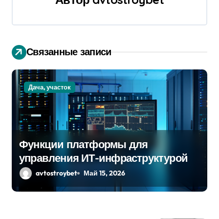
ц
и
я
Связанные записи
п
о
Дача, участок
з
а
п
Функции платформы для
управления ИТ-инфраструктурой
и
avtostroybet
Май 15, 2026
с
я