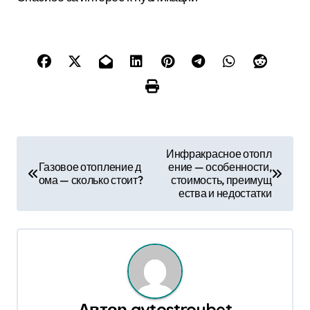
Н
Инфракрасное отопл
Газовое отопление д
ение — особенности,
а
ома — сколько стоит?
стоимость, преимущ
ества и недостатки
в
и
г
а
Автор
avtostroybet