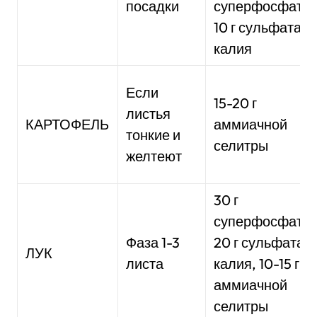
посадки
суперфосфата,
10 г сульфата
калия
Если
15-20 г
листья
КАРТОФЕЛЬ
аммиачной
тонкие и
селитры
желтеют
30 г
суперфосфата,
Фаза 1-3
20 г сульфата
ЛУК
листа
калия, 10-15 г
аммиачной
селитры