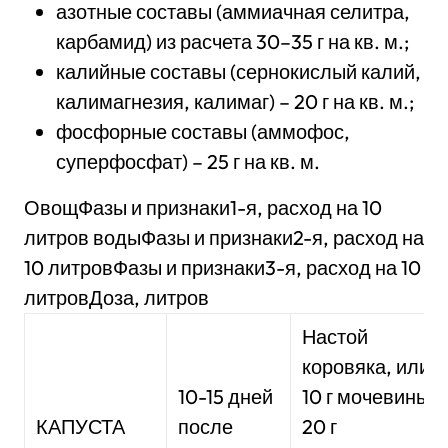
азотные составы (аммиачная селитра,
карбамид) из расчета 30–35 г на кв. м.;
калийные составы (сернокислый калий,
калимагнезия, калимаг) – 20 г на кв. м.;
фосфорные составы (аммофос,
суперфосфат) – 25 г на кв. м.
ОвощФазы и признаки1-я, расход на 10
литров водыФазы и признаки2-я, расход на
10 литровФазы и признаки3-я, расход на 10
литровДоза, литров
Настой
коровяка, или
10-15 дней
10 г мочевины.
КАПУСТА
после
20 г