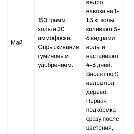
ведро
уд
навоза на 1-
Ес
150 грамм
1,5 кг золы
св
золы и 20
заливают 5-
зн
аммофоски.
6 ведрами
не
Май
Опрыскивание
воды и
аз
гуминовым
настаивают
сл
удобрением.
4-6 дней.
до
Вносят по ½
вн
ведра под
аз
дерево.
уд
Первая
пе
подкормка
кг
сразу после
цветения,