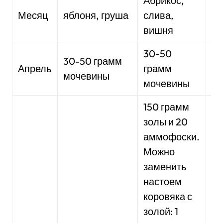
Абрикос,
Кр
Месяц
яблоня, груша
слива,
см
вишня
30-50
30-50 грамм
30
Апрель
грамм
мочевины
м
мочевины
150 грамм
золы и 20
аммофоски.
Можно
заменить
настоем
Д
коровяка с
оп
золой: 1
г