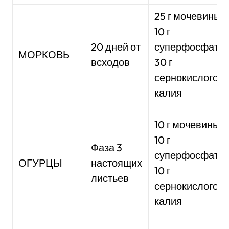
25 г мочевины,
10 г
20 дней от
суперфосфата,
МОРКОВЬ
всходов
30 г
сернокислого
калия
10 г мочевины,
10 г
Фаза 3
суперфосфата,
ОГУРЦЫ
настоящих
10 г
листьев
сернокислого
калия