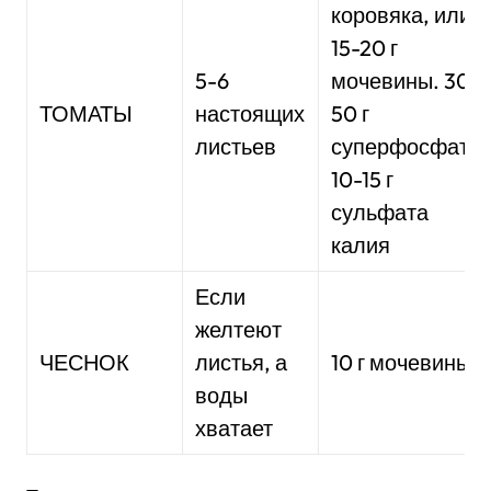
коровяка, или
15-20 г
5-6
мочевины. 30-
ТОМАТЫ
настоящих
50 г
листьев
суперфосфата,
10-15 г
сульфата
калия
Если
желтеют
ЧЕСНОК
листья, а
10 г мочевины
воды
хватает