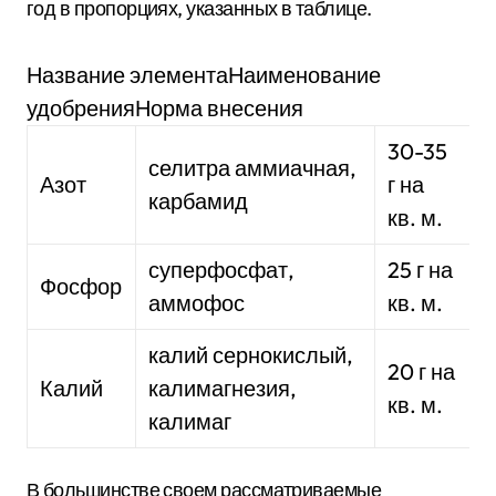
год в пропорциях, указанных в таблице.
Название элементаНаименование
удобренияНорма внесения
30-35
селитра аммиачная,
Азот
г на
карбамид
кв. м.
суперфосфат,
25 г на
Фосфор
аммофос
кв. м.
калий сернокислый,
20 г на
Калий
калимагнезия,
кв. м.
калимаг
В большинстве своем рассматриваемые