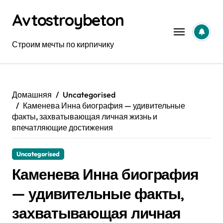
Перейти
Avtostroybeton
к
содержанию
Строим мечты по кирпичику
Домашняя
Uncategorised
Каменева Инна биография — удивительные
факты, захватывающая личная жизнь и
впечатляющие достижения
Uncategorised
Каменева Инна биография
— удивительные факты,
захватывающая личная