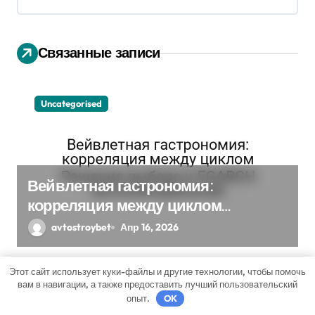
и
я
Связанные записи
п
о
Uncategorised
з
а
п
Вейвлетная гастрономия:
и
корреляция между циклом
Решения выбора и EGARCH
с
avtostroybet
Апр 16, 2026
экспоненциальная
я
Этот сайт использует куки-файлы и другие технологии, чтобы помочь
м
вам в навигации, а также предоставить лучший пользовательский
опыт.
OK