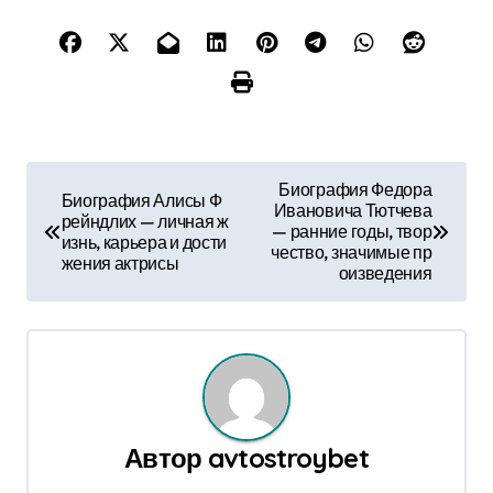
Н
Биография Федора
Биография Алисы Ф
Ивановича Тютчева
а
рейндлих — личная ж
— ранние годы, твор
изнь, карьера и дости
чество, значимые пр
в
жения актрисы
оизведения
и
г
а
ц
Автор
avtostroybet