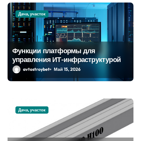
п
о
Дача, участок
з
а
п
Функции платформы для
управления ИТ-инфраструктурой
и
avtostroybet
Май 15, 2026
с
я
м
Дача, участок