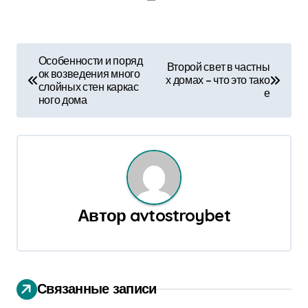
Н
Особенности и поряд
Второй свет в частны
ок возведения много
а
х домах – что это тако
слойных стен каркас
е
ного дома
в
и
г
а
Автор
avtostroybet
ц
и
я
Связанные записи