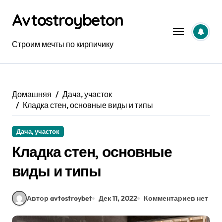
Перейти
Avtostroybeton
к
содержанию
Строим мечты по кирпичику
Домашняя
Дача, участок
Кладка стен, основные виды и типы
Дача, участок
Кладка стен, основные
виды и типы
Автор avtostroybet
Дек 11, 2022
Комментариев нет