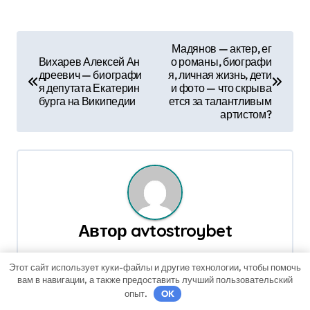
Н
Мадянов — актер, ег
Вихарев Алексей Ан
о романы, биографи
а
дреевич — биографи
я, личная жизнь, дети
я депутата Екатерин
и фото — что скрыва
в
бурга на Википедии
ется за талантливым
артистом?
и
г
а
ц
Автор
avtostroybet
и
я
Этот сайт использует куки-файлы и другие технологии, чтобы помочь
вам в навигации, а также предоставить лучший пользовательский
п
опыт.
OK
Связанные записи