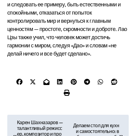
и следовать ее примеру, быть естественными и
спокойными, отказаться от попыток
контролировать мир и вернуться к главным
ценностям — простоте, скромности и доброте. Лао
Цзы также учил, что человек может достичь
гармонии с миром, следуя «Дао» и словам «не
делай ничего и все будет сделано».
Н
Карен Шахназаров —
Делаем стол для кухн
талантливый режисс
а
и самостоятельно: в
ер, композитор и про