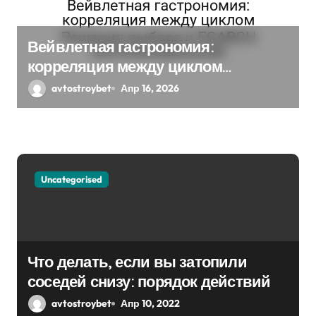
п
Вейвлетная гастрономия:
и
корреляция между циклом
с
Решения выбора и EGARCH
avtostroybet
Апр 16, 2026
экспоненциальная
я
м
Uncategorised
Что делать, если вы затопили
соседей снизу: порядок действий
avtostroybet
Апр 10, 2022