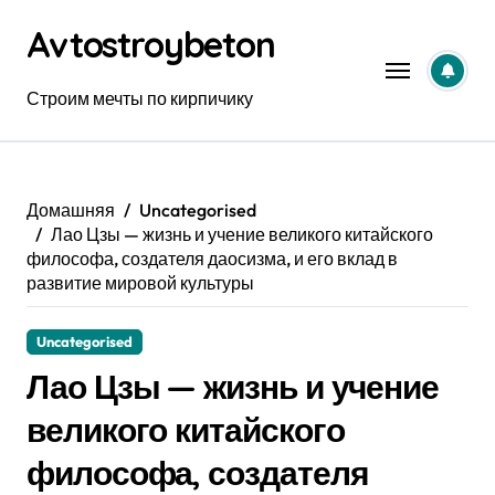
Перейти
Avtostroybeton
к
содержанию
Строим мечты по кирпичику
Домашняя
Uncategorised
Лао Цзы — жизнь и учение великого китайского
философа, создателя даосизма, и его вклад в
развитие мировой культуры
Uncategorised
Лао Цзы — жизнь и учение
великого китайского
философа, создателя