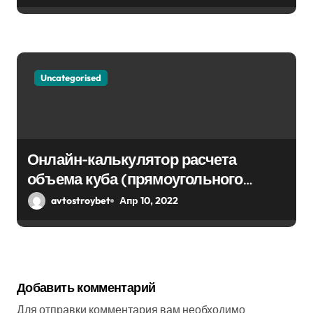
Uncategorised
Онлайн-калькулятор расчета
объема куба (прямоугольного
парралепипеда)
avtostroybet
Апр 10, 2022
Добавить комментарий
Для отправки комментария вам необходимо