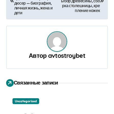
ыбор древесины, сбо
дюсер — биография,
в
рка столешницы, кре
личная жизнь, жена и
пление ножек
дети
и
г
а
ц
Автор
avtostroybet
и
я
п
Связанные записи
о
з
Uncategorised
а