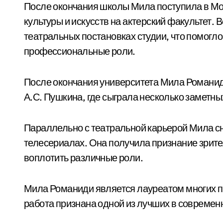
После окончания школы Мила поступила в Мо
культуры и искусств на актерский факультет. 
театральных постановках студии, что помогло
профессиональные роли.
После окончания университета Мила Романид
А.С. Пушкина, где сыграла несколько заметн
Параллельно с театральной карьерой Мила с
телесериалах. Она получила признание зрите
воплотить различные роли.
Мила Романиди является лауреатом многих п
работа признана одной из лучших в современ