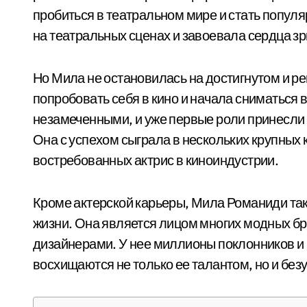
пробиться в театральном мире и стать популя
на театральных сценах и завоевала сердца 
Но Мила не остановилась на достигнутом и р
попробовать себя в кино и начала сниматься в
незамеченными, и уже первые роли принесли 
Она с успехом сыграла в нескольких крупных 
востребованных актрис в киноиндустрии.
Кроме актерской карьеры, Мила Романиди так
жизни. Она является лицом многих модных бр
дизайнерами. У нее миллионы поклонников и 
восхищаются не только ее талантом, но и без