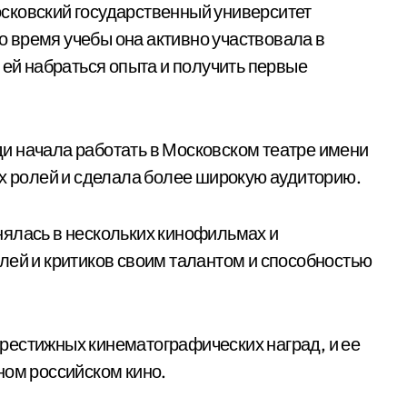
сковский государственный университет
Во время учебы она активно участвовала в
 ей набраться опыта и получить первые
и начала работать в Московском театре имени
ых ролей и сделала более широкую аудиторию.
нялась в нескольких кинофильмах и
лей и критиков своим талантом и способностью
рестижных кинематографических наград, и ее
ном российском кино.