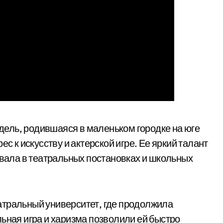
дель, родившаяся в маленьком городке на юге
ес к искусству и актерской игре. Ее яркий талант
овала в театральных постановках и школьных
атральный университет, где продолжила
ьная игра и харизма позволили ей быстро