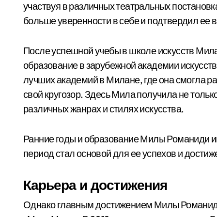
участвуя в различных театральных постановка
больше уверенности в себе и подтвердил ее 
После успешной учебы в школе искусств Мил
образование в зарубежной академии искусств
лучших академий в Милане, где она смогла ра
свой кругозор. Здесь Мила получила не тольк
различных жанрах и стилях искусства.
Ранние годы и образование Милы Романиди иг
период стал основой для ее успехов и достиж
Карьера и достижения
Однако главным достижением Милы Романиди 