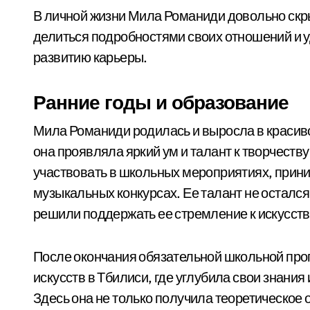
В личной жизни Мила Романиди довольно скр
делиться подробностями своих отношений и у
развитию карьеры.
Ранние годы и образование
Мила Романиди родилась и выросла в красиво
она проявляла яркий ум и талант к творчеств
участвовать в школьных мероприятиях, прини
музыкальных конкурсах. Ее талант не осталс
решили поддержать ее стремление к искусст
После окончания обязательной школьной пр
искусств в Тбилиси, где углубила свои знания
Здесь она не только получила теоретическое 