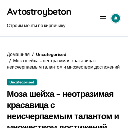
Перейти
Avtostroybeton
к
содержанию
Строим мечты по кирпичику
Домашняя
Uncategorised
Моза шейха – неотразимая красавица с
неисчерпаемым талантом и множеством достижений
Uncategorised
Моза шейха – неотразимая
красавица с
неисчерпаемым талантом и
множеством достижений