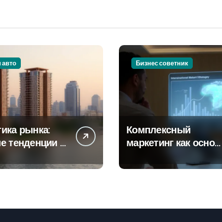
и авто
Бизнес советник
ика рынка:
Комплексный
е тенденции в
маркетинг как основ
тах
современной бизнес
роек и
стратегии
го жилья