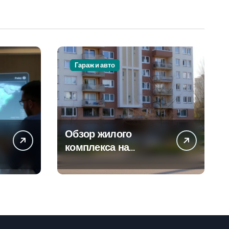
Гараж и авто
Обзор жилого
а
комплекса на
-
Погодинской улице
24