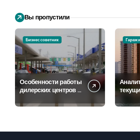
Вы пропустили
Бизнес советник
Гараж 
Особенности работы
Аналит
дилерских центров и
текущи
сервисных станций
сегмен
на крупных
новост
проспектах
элитно