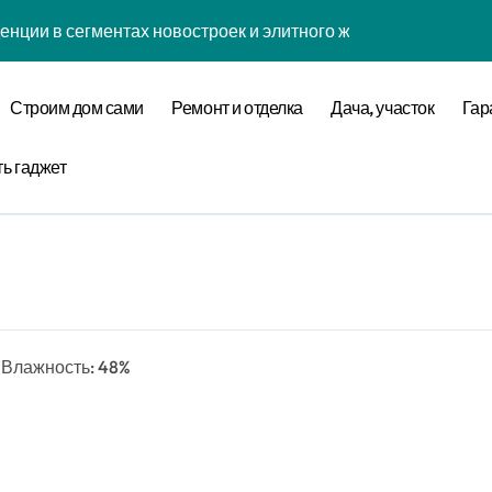
енции в сегментах новостроек и элитного жилья
нова современной бизнес-стратегии
Строим дом сами
Ремонт и отделка
Дача, участок
Гар
годинской улице 24
оставщика металлопроката
ть гаджет
ремнеземистого огнеупорного картона МКРК-500
кса бизнес-класса у метро Павелецкая
ки и инженерных систем элитных квартир в центре города
с, Влажность: 48%
логий для современного загородного строительства
 центров и сервисных станций на крупных проспектах