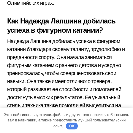
Олимпийских играх.
Как Надежда Лапшина добилась
успеха в фигурном катании?
Надежда Лапшина добилась успеха в фигурном
катании благодаря своему таланту, трудолюбию и
преданности спорту. Она начала заниматься
фигурным катанием с раннего детства и усердно
тренировалась, чтобы совершенствовать свои
навыки. Она также имеет отличного тренера,
который развивает ее способности и помогает ей
достигнуть высоких результатов. Ее уникальный
стиль и техника также помогли ей выделиться на
фоне других фигуристок и добиться успеха на
Этот сайт использует куки-файлы и другие технологии, чтобы помочь
вам в навигации, а также предоставить лучший пользовательский
международной арене.
опыт.
OK