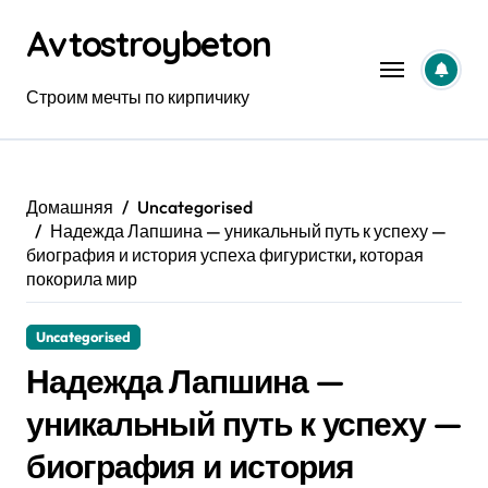
Перейти
Avtostroybeton
к
содержанию
Строим мечты по кирпичику
Домашняя
Uncategorised
Надежда Лапшина — уникальный путь к успеху —
биография и история успеха фигуристки, которая
покорила мир
Uncategorised
Надежда Лапшина —
уникальный путь к успеху —
биография и история