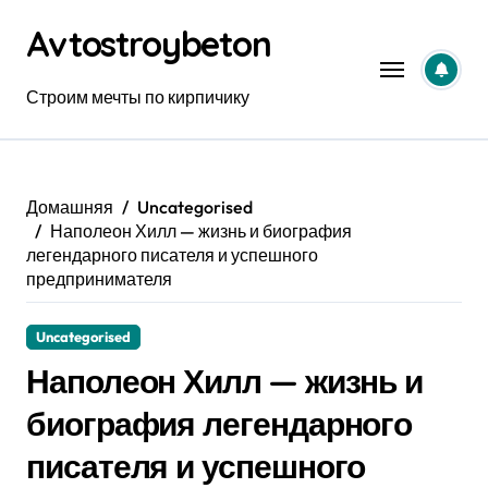
Перейти
Avtostroybeton
к
содержанию
Строим мечты по кирпичику
Домашняя
Uncategorised
Наполеон Хилл — жизнь и биография
легендарного писателя и успешного
предпринимателя
Uncategorised
Наполеон Хилл — жизнь и
биография легендарного
писателя и успешного