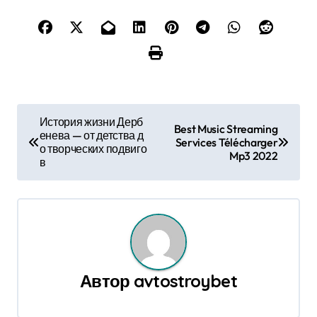
Н
История жизни Дерб
Best Music Streaming
енева — от детства д
а
Services Télécharger
о творческих подвиго
Mp3 2022
в
в
и
г
а
Автор
avtostroybet
ц