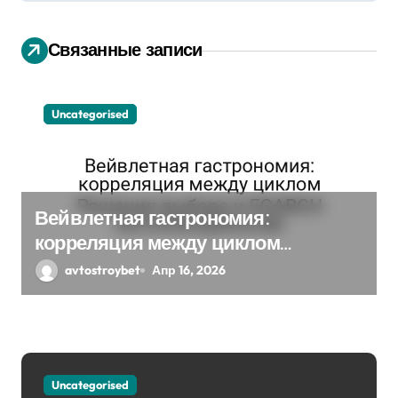
и
я
Связанные записи
п
о
Uncategorised
з
а
п
Вейвлетная гастрономия:
корреляция между циклом
и
Решения выбора и EGARCH
avtostroybet
Апр 16, 2026
с
экспоненциальная
я
м
Uncategorised