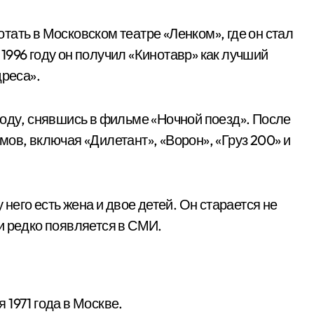
ать в Московском театре «Ленком», где он стал
1996 году он получил «Кинотавр» как лучший
дреса».
году, снявшись в фильме «Ночной поезд». После
ов, включая «Дилетант», «Ворон», «Груз 200» и
 него есть жена и двое детей. Он старается не
и редко появляется в СМИ.
1971 года в Москве.