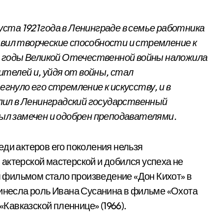
ста 1921 года в Ленинграде в семье работника
явил творческие способности и стремление к
 годы Великой Отечественной войны наложила
телей и, уйдя от войны, стал
нуло его стремление к искусству, и в
пил в Ленинградский государственный
л замечен и одобрен преподавателями.
еди актеров его поколения нельзя
актерской мастерской и добился успеха не
ым фильмом стало произведение «Дон Кихот» в
ринесла роль Ивана Сусанина в фильме «Охота
«Кавказской пленнице» (1966).