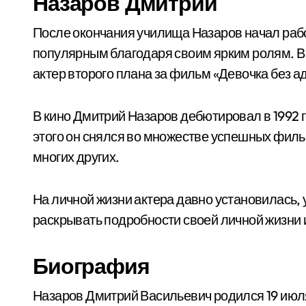
Назаров Дмитрий
После окончания училища Назаров начал работ
популярным благодаря своим ярким ролям. В 
актер второго плана за фильм «Девочка без а
В кино Дмитрий Назаров дебютировал в 1992 
этого он снялся во множестве успешных фильм
многих других.
На личной жизни актера давно установилась, у
раскрывать подробности своей личной жизни 
Биография
Назаров Дмитрий Васильевич родился 19 июля 