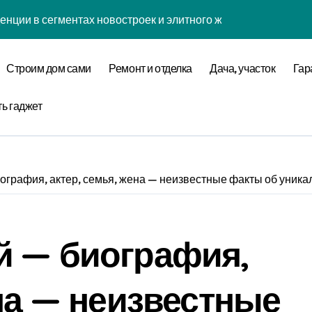
енции в сегментах новостроек и элитного жилья
нова современной бизнес-стратегии
Строим дом сами
Ремонт и отделка
Дача, участок
Гар
годинской улице 24
оставщика металлопроката
ть гаджет
ремнеземистого огнеупорного картона МКРК-500
графия, актер, семья, жена — неизвестные факты об уника
кса бизнес-класса у метро Павелецкая
ки и инженерных систем элитных квартир в центре города
й — биография,
логий для современного загородного строительства
 центров и сервисных станций на крупных проспектах
ена — неизвестные