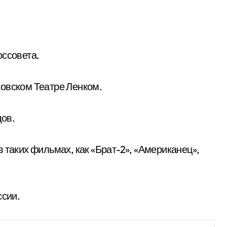
оссовета.
ковском Театре Ленком.
дов.
 таких фильмах, как «Брат-2», «Американец»,
ссии.