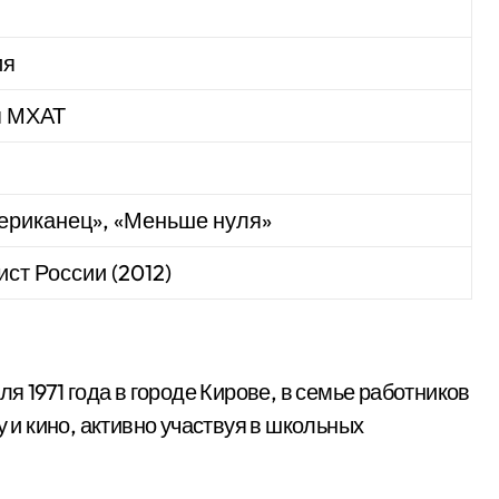
ия
я МХАТ
мериканец», «Меньше нуля»
ст России (2012)
я 1971 года в городе Кирове, в семье работников
у и кино, активно участвуя в школьных