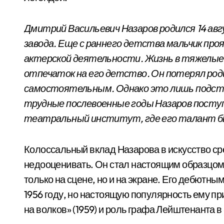
Дмитрий Васильевич Назаров родился 14 авгу
завода. Еще с раннего детства мальчик про
актерской деятельности. Жизнь в тяжелые
отпечаток на его детство. Он потерял роди
самостоятельным. Однако это лишь подстег
трудные послевоенные годы Назаров посту
театральный институт, где его талант бы
Колоссальный вклад Назарова в искусство ср
недооценивать. Он стал настоящим образцом 
только на сцене, но и на экране. Его дебютн
1956 году, но настоящую популярность ему п
на волков» (1959) и роль графа Лейштенанта в 