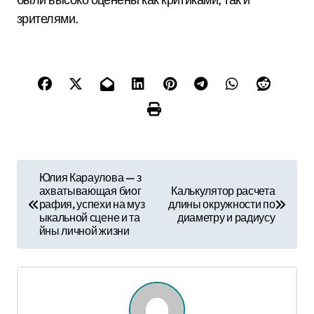
зрителями.
Н
Юлия Караулова — з
ахватывающая биог
Калькулятор расчета
а
рафия, успехи на муз
длины окружности по
ыкальной сцене и та
диаметру и радиусу
в
йны личной жизни
и
г