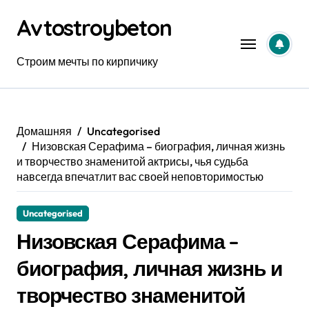
Перейти
Avtostroybeton
к
содержанию
Строим мечты по кирпичику
Домашняя
Uncategorised
Низовская Серафима – биография, личная жизнь
и творчество знаменитой актрисы, чья судьба
навсегда впечатлит вас своей неповторимостью
Uncategorised
Низовская Серафима –
биография, личная жизнь и
творчество знаменитой