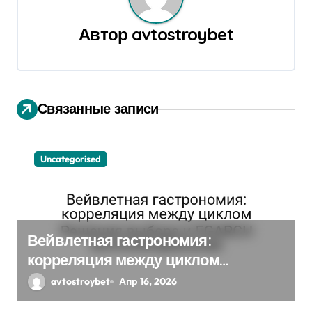
а
ц
Автор
avtostroybet
и
я
Связанные записи
п
о
Uncategorised
з
а
п
Вейвлетная гастрономия:
и
корреляция между циклом
Решения выбора и EGARCH
с
avtostroybet
Апр 16, 2026
экспоненциальная