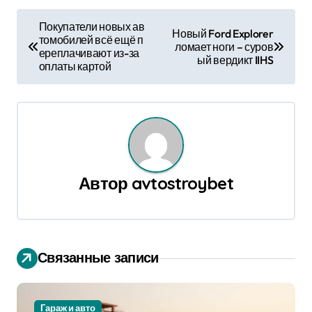
Н
Покупатели новых ав
Новый Ford Explorer
томобилей всё ещё п
а
ломает ноги – суров
ереплачивают из-за
ый вердикт IIHS
оплаты картой
в
и
г
а
Автор
avtostroybet
ц
и
я
Связанные записи
п
о
Гараж и авто