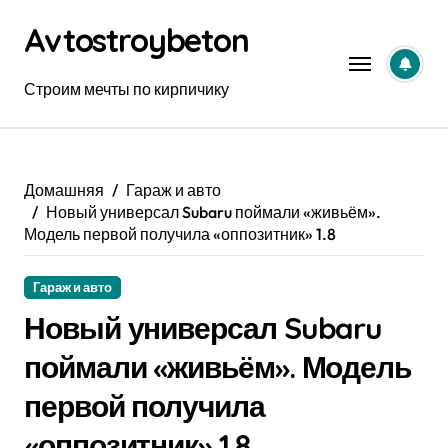
Перейти
Avtostroybeton
к
содержанию
Строим мечты по кирпичику
Домашняя
Гараж и авто
Новый универсал Subaru поймали «живьём».
Модель первой получила «оппозитник» 1.8
Гараж и авто
Новый универсал Subaru
поймали «живьём». Модель
первой получила
«оппозитник» 1.8