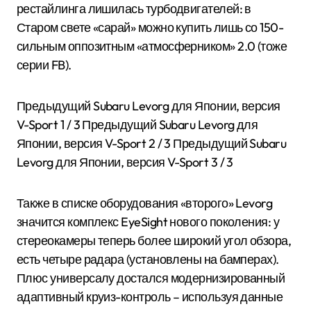
рестайлинга лишилась турбодвигателей: в
Старом свете «сарай» можно купить лишь со 150-
сильным оппозитным «атмосферником» 2.0 (тоже
серии FB).
Предыдущий Subaru Levorg для Японии, версия
V-Sport
1
/ 3 Предыдущий Subaru Levorg для
Японии, версия V-Sport
2
/ 3 Предыдущий Subaru
Levorg для Японии, версия V-Sport
3
/ 3
Также в списке оборудования «второго» Levorg
значится комплекс EyeSight нового поколения: у
стереокамеры теперь более широкий угол обзора,
есть четыре радара (установлены на бамперах).
Плюс универсалу достался модернизированный
адаптивный круиз-контроль – используя данные