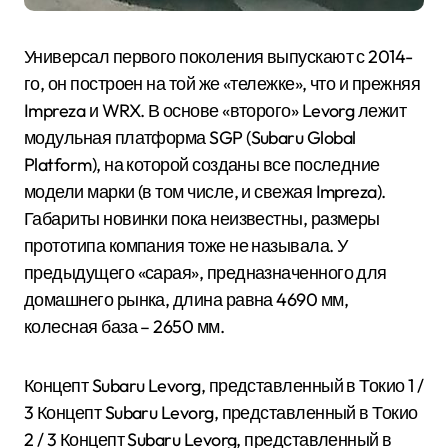
Универсал первого поколения выпускают с 2014-
го, он построен на той же «тележке», что и прежняя
Impreza и WRX. В основе «второго» Levorg лежит
модульная платформа SGP (Subaru Global
Platform), на которой созданы все последние
модели марки (в том числе, и свежая Impreza).
Габариты новинки пока неизвестны, размеры
прототипа компания тоже не называла. У
предыдущего «сарая», предназначенного для
домашнего рынка, длина равна 4690 мм,
колесная база – 2650 мм.
Концепт Subaru Levorg, представленный в Токио
1
/
3 Концепт Subaru Levorg, представленный в Токио
2
/ 3 Концепт Subaru Levorg, представленный в