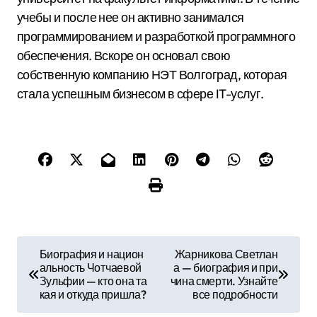
учебы и после нее он активно занимался
программированием и разработкой программного
обеспечения. Вскоре он основал свою
собственную компанию НЭТ Волгоград, которая
стала успешным бизнесом в сфере IT-услуг.
Н
Биография и национ
Жарникова Светлан
альность Чотчаевой
а — биография и при
а
Зульфии — кто она та
чина смерти. Узнайте
кая и откуда пришла?
все подробности
в