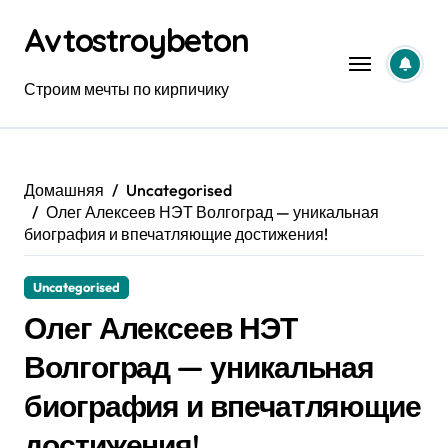
Перейти
Avtostroybeton
к
содержанию
Строим мечты по кирпичику
Домашняя
Uncategorised
Олег Алексеев НЭТ Волгоград — уникальная
биография и впечатляющие достижения!
Uncategorised
Олег Алексеев НЭТ
Волгоград — уникальная
биография и впечатляющие
достижения!