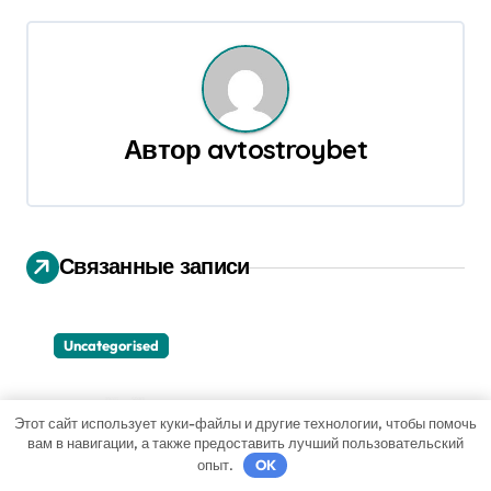
и
г
а
Автор
avtostroybet
ц
и
я
Связанные записи
п
о
Uncategorised
з
а
Этот сайт использует куки-файлы и другие технологии, чтобы помочь
вам в навигации, а также предоставить лучший пользовательский
опыт.
OK
п
Вейвлетная гастрономия: