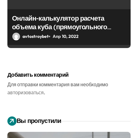
Онлайн-калькулятор расчета
объема куба (прямоугольного
парралепипеда)
avtostroybet
Апр 10, 2022
Добавить комментарий
Для отправки комментария вам необходимо
авторизоваться
.
Вы пропустили