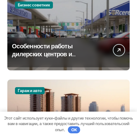
Бизнес советник
Особенности работы
дилерских центров и
сервисных станций на
крупных проспектах
Гараж и авто
Этот сайт использует куки-файлы и другие технологии, чтобы помочь
вам в навигации, а также предоставить лучший пользовательский
опыт.
OK
Аналитика рынка: текущие