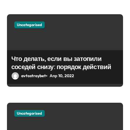
м
Uncategorised
Что делать, если вы затопили
соседей снизу: порядок действий
avtostroybet
Апр 10, 2022
Uncategorised