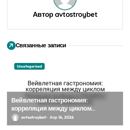
ц
и
Автор
avtostroybet
я
п
Связанные записи
о
з
Uncategorised
а
п
и
Вейвлетная гастрономия:
с
корреляция между циклом
Решения выбора и EGARCH
avtostroybet
Апр 16, 2026
я
экспоненциальная