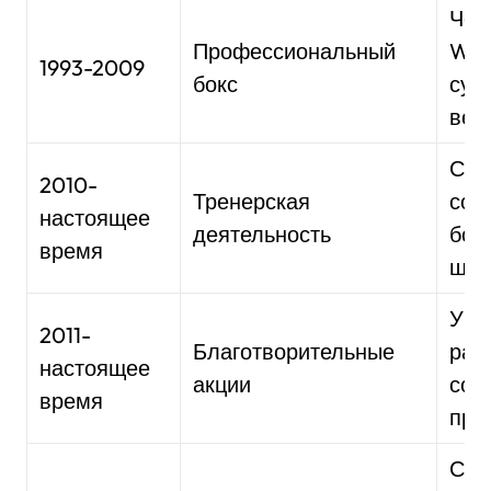
Чем
Профессиональный
WBC
1993-2009
бокс
суп
вес
Соз
2010-
Тренерская
соб
настоящее
деятельность
бок
время
шко
Уча
2011-
Благотворительные
раз
настоящее
акции
соц
время
про
Соз