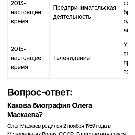
2013-
соб
Предпринимательская
настоящее
бре
деятельность
время
оде
акс
Уча
2015-
спо
настоящее
Телевидение
про
время
ток
Вопрос-ответ:
Какова биография Олега
Маскаева?
Олег Маскаев родился 2 ноября 1969 года в
Минеральных Водах, СССР. В детстве он увлекся