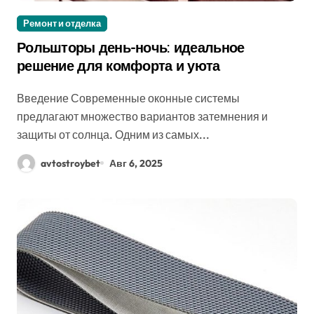
Ремонт и отделка
Рольшторы день-ночь: идеальное
решение для комфорта и уюта
Введение Современные оконные системы
предлагают множество вариантов затемнения и
защиты от солнца. Одним из самых...
avtostroybet
Авг 6, 2025