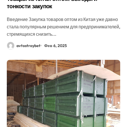
тонкости закупок
Введение Закупка товаров оптом из Китая уже давно
стала популярным решением для предпринимателей,
стремящихся снизить...
avtostroybet
Фев 6, 2025