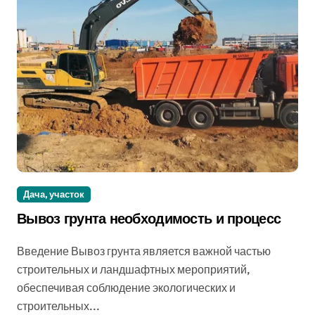
Дача, участок
Вывоз грунта необходимость и процесс
Введение Вывоз грунта является важной частью
строительных и ландшафтных мероприятий,
обеспечивая соблюдение экологических и
строительных...