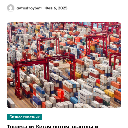
avtostroybet
Фев 6, 2025
Бизнес советник
Товары из Китая оптом: выгоды и