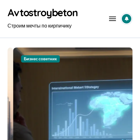
Перейти
Avtostroybeton
к
содержанию
Строим мечты по кирпичику
Бизнес советник