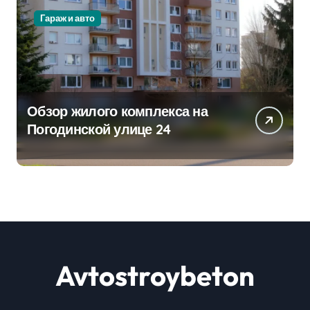
Гараж и авто
Обзор жилого комплекса на
Погодинской улице 24
Avtostroybeton