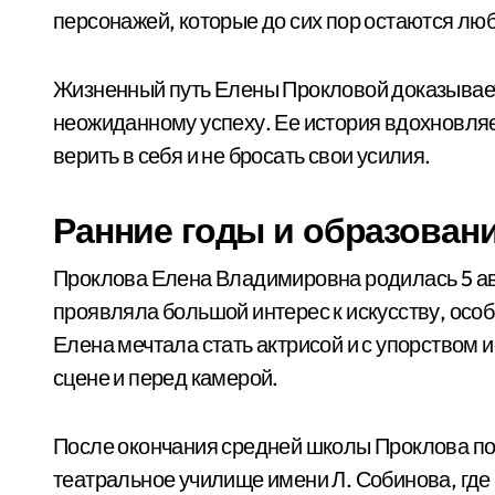
персонажей, которые до сих пор остаются л
Жизненный путь Елены Прокловой доказывает, 
неожиданному успеху. Ее история вдохновляе
верить в себя и не бросать свои усилия.
Ранние годы и образован
Проклова Елена Владимировна родилась 5 авгу
проявляла большой интерес к искусству, особ
Елена мечтала стать актрисой и с упорством 
сцене и перед камерой.
После окончания средней школы Проклова по
театральное училище имени Л. Собинова, где