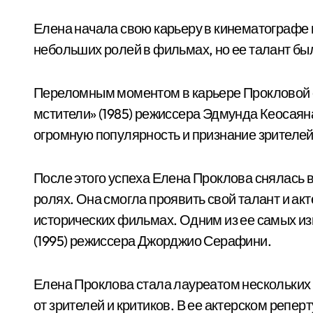
Елена начала свою карьеру в кинематографе в
небольших ролей в фильмах, но ее талант бы
Переломным моментом в карьере Прокловой 
мстители» (1985) режиссера Эдмунда Кеосаян
огромную популярность и признание зрителей
После этого успеха Елена Проклова снялась
ролях. Она смогла проявить свой талант и ак
исторических фильмах. Одним из ее самых и
(1995) режиссера Джорджио Серафини.
Елена Проклова стала лауреатом нескольких
от зрителей и критиков. В ее актерском репе