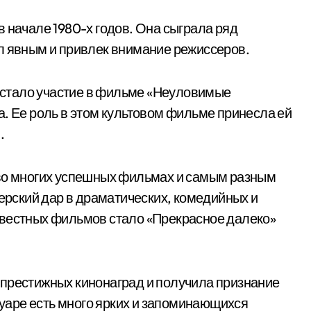
 начале 1980-х годов. Она сыграла ряд
л явным и привлек внимание режиссеров.
стало участие в фильме «Неуловимые
а. Ее роль в этом культовом фильме принесла ей
.
 во многих успешных фильмах и самым разным
терский дар в драматических, комедийных и
звестных фильмов стало «Прекрасное далеко»
 престижных кинонаград и получила признание
ртуаре есть много ярких и запоминающихся