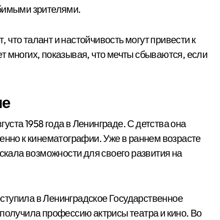
юбимыми зрителями.
что талант и настойчивость могут привести к
т многих, показывая, что мечты сбываются, если
ие
ста 1958 года в Ленинграде. С детства она
енно к кинематографии. Уже в раннем возрасте
искала возможности для своего развития на
ступила в Ленинградское Государственное
 получила профессию актрисы театра и кино. Во