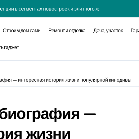
енции в сегментах новостроек и элитного жилья
нова современной бизнес-стратегии
годинской улице 24
Строим дом сами
Ремонт и отделка
Дача, участок
Гар
оставщика металлопроката
ть гаджет
ремнеземистого огнеупорного картона МКРК-500
кса бизнес-класса у метро Павелецкая
афия — интересная история жизни популярной кинодивы
ки и инженерных систем элитных квартир в центре города
логий для современного загородного строительства
 биография —
 центров и сервисных станций на крупных проспектах
рия жизни