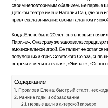
своим неповторимым обаянием. Ее первые ша
Детском театре имени Наталии Сац, где она и
привлекала внимание своим талантом и ярко
Когда Елене было 20 лет, она впервые появи
Париже». Она сразу же завоевала сердца зри
эмоциональной игрой. Ее талант не остался н
популярных актрис Советского Союза, снявши
встречи изменить нельзя», «Экипаж», «Сорок п
Содержание
Проклова Елена: быстрый старт, неожид
Ранние годы и образование
Первые шаги в актерской карьере