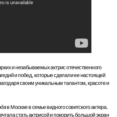
ярких и незабываемых актрис отечественного
рагедий и побед, которые сделали ее настоящей
лагодаря своим уникальным талантом, красоте и
ода
в Москве в семье видного советского актера.
ечтала стать актрисой и покорить большой экран