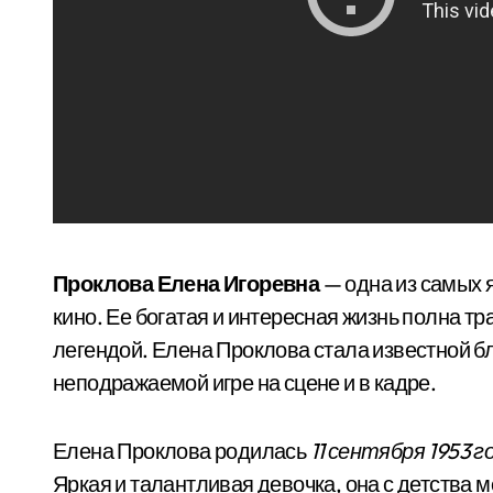
Проклова Елена Игоревна
— одна из самых 
кино. Ее богатая и интересная жизнь полна т
легендой. Елена Проклова стала известной б
неподражаемой игре на сцене и в кадре.
Елена Проклова родилась
11 сентября 1953 г
Яркая и талантливая девочка, она с детства м