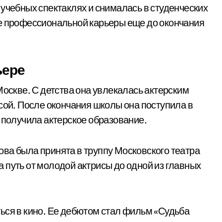
 учебных спектаклях и снималась в студенческих
ие профессиональной карьеры еще до окончания
ьере
Москве. С детства она увлекалась актерским
сой. После окончания школы она поступила в
 получила актерское образование.
ва была принята в труппу Московского театра
 путь от молодой актрисы до одной из главных
ься в кино. Ее дебютом стал фильм «Судьба