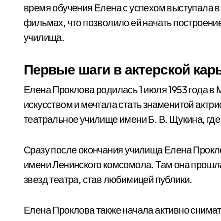
время обучения Елена с успехом выступала в
фильмах, что позволило ей начать построен
училища.
Первые шаги в актерской кар
Елена Проклова родилась 1 июля 1953 года в 
искусством и мечтала стать знаменитой актри
театральное училище имени Б. В. Щукина, где
Сразу после окончания училища Елена Прокло
имени Ленинского комсомола. Там она прошла
звезд театра, став любимицей публики.
Елена Проклова также начала активно снимат