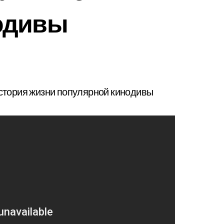
одивы