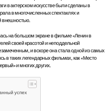
ги в актерском искусстве были сделаны в
грала в многочисленных спектаклях и
й внешностью.
лась на большом экране в фильме «Ленин в
телей своей красотой и неподдельной
езамеченным, и вскоре она стала одной из самых
сь в таких легендарных фильмах, как «Место
ервый» и многих других.
анный успех