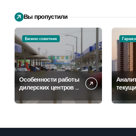
Вы пропустили
Бизнес советник
Гараж 
Особенности работы
Аналит
дилерских центров и
текущи
сервисных станций
сегмен
на крупных
новост
проспектах
элитно