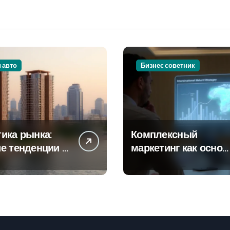
и авто
Бизнес советник
ика рынка:
Комплексный
е тенденции в
маркетинг как основ
тах
современной бизнес
роек и
стратегии
го жилья