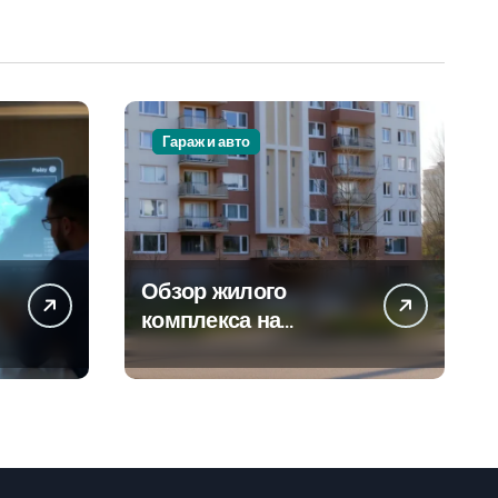
Гараж и авто
Обзор жилого
а
комплекса на
-
Погодинской улице
24