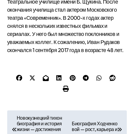
Театральное училище имени Б. Щукина. После
окончания училища стал актером Московского
театра «Современник». В 2000-х годах актер
снялся в нескольких известных фильмах и
сериалах. У него был множество поклонников и
уважаемых коллег. К сожалению, Иван Рудаков
скончался 1 сентября 2017 года в возрасте 48 лет.
Н
Новокузнецкий тихон
биография и история
Биография Ходченко
а
жизни — достижения
вой — рост, карьера и