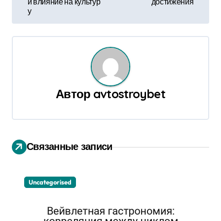
и влияние на культур
достижения
в
у
и
г
а
ц
Автор
avtostroybet
и
я
Связанные записи
п
о
Uncategorised
з
а