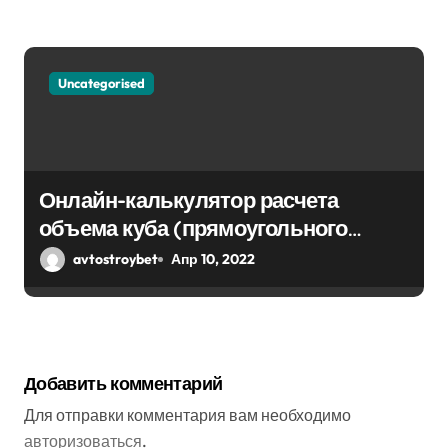
Uncategorised
Онлайн-калькулятор расчета
объема куба (прямоугольного
парралепипеда)
avtostroybet
Апр 10, 2022
Добавить комментарий
Для отправки комментария вам необходимо
авторизоваться
.