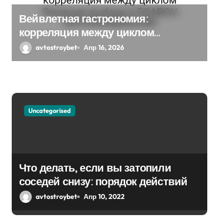
п
Вейвлетная гастрономия:
и
корреляция между циклом
Решения выбора и EGARCH
с
avtostroybet
Апр 16, 2026
экспоненциальная
я
м
Uncategorised
Что делать, если вы затопили
соседей снизу: порядок действий
avtostroybet
Апр 10, 2022