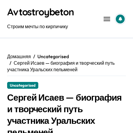
Перейти
Avtostroybeton
к
содержанию
Строим мечты по кирпичику
Домашняя
Uncategorised
Сергей Исаев — биография и творческий путь
участника Уральских пельменей
Uncategorised
Сергей Исаев — биография
и творческий путь
участника Уральских
пельменей