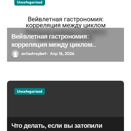
з
Uncategorised
а
п
Вейвлетная гастрономия:
и
корреляция между циклом
с
Решения выбора и EGARCH
avtostroybet
Апр 16, 2026
экспоненциальная
я
м
Uncategorised
Что делать, если вы затопили