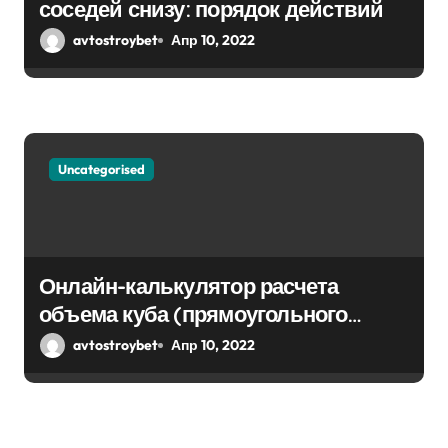
соседей снизу: порядок действий
avtostroybet
Апр 10, 2022
Uncategorised
Онлайн-калькулятор расчета
объема куба (прямоугольного
парралепипеда)
avtostroybet
Апр 10, 2022