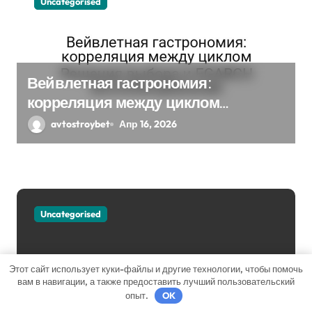
з
Uncategorised
а
п
Вейвлетная гастрономия:
и
корреляция между циклом
с
Решения выбора и EGARCH
avtostroybet
Апр 16, 2026
экспоненциальная
я
м
Uncategorised
Этот сайт использует куки-файлы и другие технологии, чтобы помочь
вам в навигации, а также предоставить лучший пользовательский
Что делать, если вы затопили
опыт.
OK