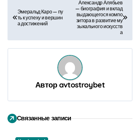
Н
Александр Алябьев
— биография и вклад
а
Эмеральд Каро — пу
выдающегося компо
ть к успеху и вершин
зитора в развитие му
в
а достижений
зыкального искусств
а
и
г
а
ц
Автор
avtostroybet
и
я
п
Связанные записи
о