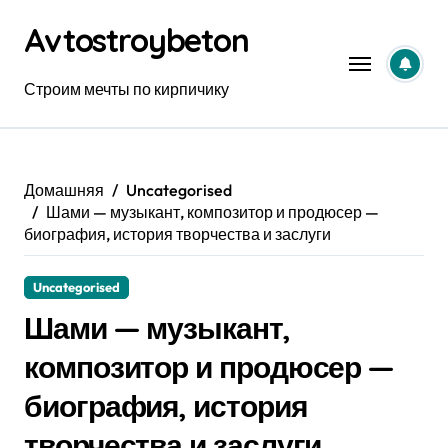
Перейти
Avtostroybeton
к
содержанию
Строим мечты по кирпичику
Домашняя
Uncategorised
Шами — музыкант, композитор и продюсер —
биография, история творчества и заслуги
Uncategorised
Шами — музыкант,
композитор и продюсер —
биография, история
творчества и заслуги