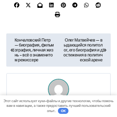
Н
Кончаловский Петр
Олег Матвейчев — в
— биография, фильм
ыдающийся политол
а
ография, личная жиз
ог, его биография и д
нь – всё о знаменито
остижения в политич
в
м режиссере
еской арене
и
г
а
ц
Этот сайт использует куки-файлы и другие технологии, чтобы помочь
Автор
avtostroybet
вам в навигации, а также предоставить лучший пользовательский
и
опыт.
OK