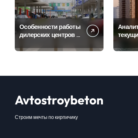
Особенности работы
Аналит
дилерских центров и
текущи
сервисных станций
сегмен
на крупных
новост
проспектах
элитно
Avtostroybeton
Строим мечты по кирпичику