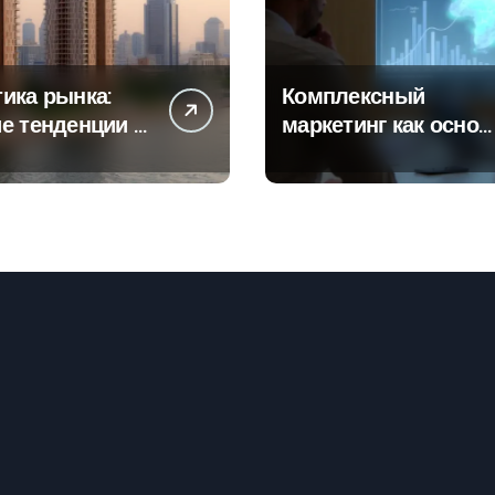
ика рынка:
Комплексный
е тенденции в
маркетинг как основ
тах
современной бизнес
роек и
стратегии
го жилья