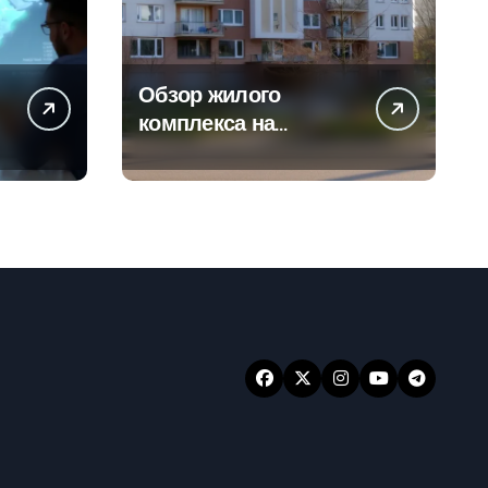
Обзор жилого
а
комплекса на
-
Погодинской улице
24