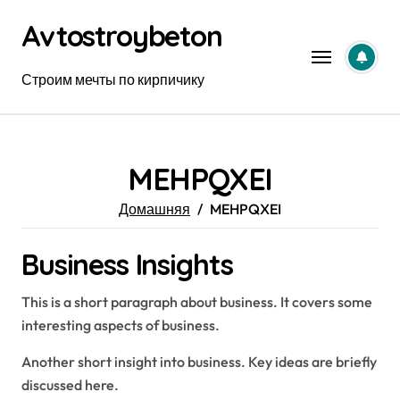
Перейти
Avtostroybeton
к
содержанию
Строим мечты по кирпичику
MEHPQXEI
Домашняя
MEHPQXEI
Business Insights
This is a short paragraph about business. It covers some
interesting aspects of business.
Another short insight into business. Key ideas are briefly
discussed here.